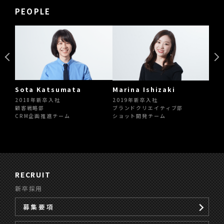
PEOPLE
Sota Katsumata
Aya
Marina Ishizaki
2018年新卒入社
20
2019年新卒入社
顧客戦略部
ブラ
ブランドクリエイティブ部
CRM企画推進チーム
戦略
ショット開発チーム
RECRUIT
新卒採用
募集要項