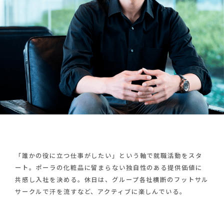
R
EN
新卒採用
キャリア採用
M
「誰かの役に立つ仕事がしたい」という軸で就職活動をスタ
ート。ポーラの化粧品に留まらない独自性のある提供価値に
共感し入社を決める。休日は、グループ各社横断のフットサル
サークルで汗を流すなど、アクティブに楽しんでいる。