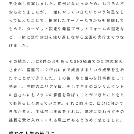
を企画し提案しました。前例がなかったため、もちろん不
安もありましたが、一緒にやっていきたいという熱意をも
って伝えたことで、提案したオーナーたちからも賛同して
もらえ、ターゲット設定や発信プラットフォームの選定な
ど、一緒に試行錯誤を繰り返しながら企画の実行までつな
げました。
その結果、月に0件の時もあったSNS経路での新規のお客
さまが、常態的に２桁台にまで成長するという成果を生み
だすことができました。その後、取り組みを好事例として
発表し、当時のエリア全体、そして全国のコンサルタント
の皆さんにもプラスの影響を及ぼすことができたことをと
ても誇らしく思っています。それと同時に、自分に何がで
きるか考え、主体的に挑戦をすれば、年次に関わらずその
挑戦を受け入れてくれる風土があると改めて感じました。
誰かの人生の節目に