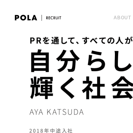
ABOUT
Top
Marin
新卒採用
Messa
Ishiza
募集要項
ﾌﾞﾗﾝﾄﾞｸﾘｴｲ