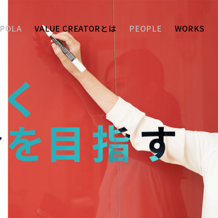
 POLA
VALUE CREATORとは
PEOPLE
WORKS
独自価値
能力開発
組織風土
Sota
a
Aya
Kento
キャリ
ge
Katsumata
ki
Okuyama
Yashiro
よくある質問
ENTRY
募集要
顧客戦略部
ﾃｨﾌﾞ部
ﾌﾞﾗﾝﾄﾞﾃﾞｻﾞｲﾝ部
TB事業推進部・
事業推進企画チーム