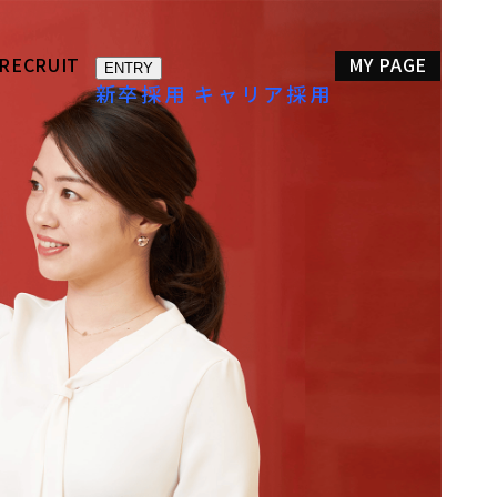
RECRUIT
MY PAGE
ENTRY
新卒採用
キャリア採用
福利厚生
DE＆I
企業情報
Aya
Toshiyuki
ア採用
Katsuda
Nakamura
項
よくある質問
ENTRY
TB事業推進・EC事業担当
ﾌﾞﾗﾝﾄﾞｺﾐｭﾆｹｰｼｮﾝ
執行役員
部