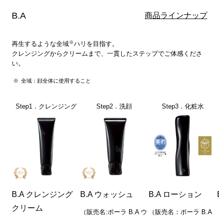
B.A
商品ラインナップ
※
再生するような全域
ハリを目指す。
クレンジングからクリームまで、一貫したステップでご体感くださ
い。
全域：顔全体に使用すること
Step1．クレンジング
Step2．洗顔
Step3．化粧水
B.A クレンジング
B.A ウォッシュ
B.A ローション
クリーム
（販売名:ポーラ B.A ウ
（販売名：ポーラ B.A