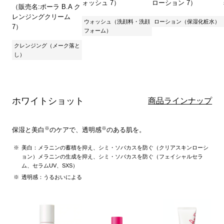
ォッシュ 7）
ローション 7）
（販売名:ポーラ B.A ク
レンジングクリーム
ウォッシュ（洗顔料・洗顔
ローション（保湿化粧水）
7）
フォーム）
クレンジング（メーク落と
し）
ホワイトショット
商品ラインナップ
※
※
保湿と美白
のケアで、透明感
のある肌を。
美白：メラニンの蓄積を抑え、シミ・ソバカスを防ぐ（クリアスキンローシ
ョン）メラニンの生成を抑え、シミ・ソバカスを防ぐ（フェイシャルセラ
ム、セラムUV、SXS）
透明感：うるおいによる