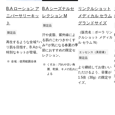
B.A ローション ア
B.A シーズナルセ
リンクルショット
ニバーサリーキッ
レクション M
メディカル セラム
ト
グランドサイズ
限定品
（販売名：ポーラ リン
限定品
汗や皮脂、紫外線によ
クルショット メディカ
る肌のごわつきやくす
※
再生するような全域
ハ
ル セラム N）
※
み
が気になる春夏の季
リ肌を目指す。B.Aから
節におすすめの限定セ
特別なキットが登場。
エッセンス（美容液）
レクション。
限定品
全域：使用範囲全体
くすみ：汚れや古い角
より継続してお使いい
層、乾燥、キメの乱れに
ただけるよう、容量が
よる
1.5倍（30g）の限定サ
イズ。