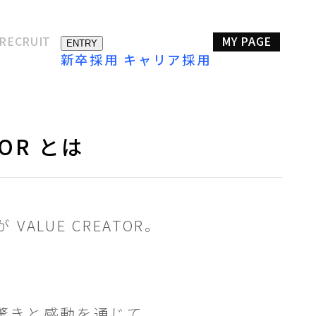
RECRUIT
MY PAGE
ENTRY
新卒採用
キャリア採用
TOR とは
福利厚生
DE＆I
企業情報
Aya
Toshiyuki
ア採用
Katsuda
Nakamura
項
よくある質問
ENTRY
ALUE CREATOR。
TB事業推進・EC事業担当
ﾌﾞﾗﾝﾄﾞｺﾐｭﾆｹｰｼｮﾝ
執行役員
部
、
驚きと感動を通じて、