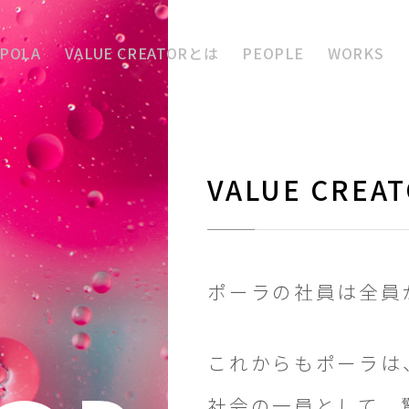
 POLA
VALUE CREATORとは
PEOPLE
WORKS
VALUE CREA
独自価値
能力開発
組織風土
Sota
a
Aya
Kento
キャリ
ge
Katsumata
ki
Okuyama
Yashiro
よくある質問
ENTRY
募集要
ポーラの社員は全員が V
顧客戦略部
ﾃｨﾌﾞ部
ﾌﾞﾗﾝﾄﾞﾃﾞｻﾞｲﾝ部
TB事業推進部・
事業推進企画チーム
これからもポーラは
社会の一員として、