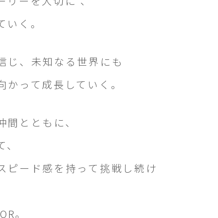
ーリーを大切に 、
ていく。
信じ、未知なる世界にも
向かって成長していく。
仲間とともに、
て、
スピード感を持って挑戦し続け
TOR。