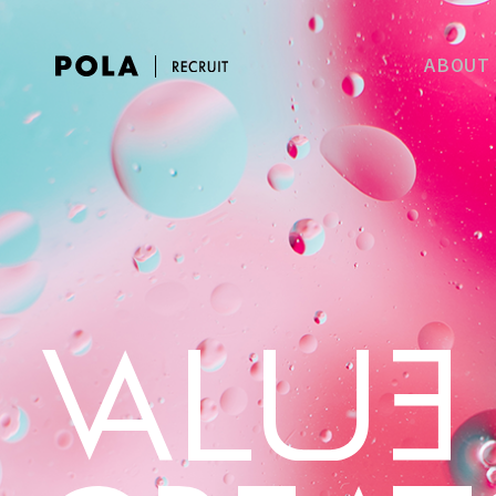
ABOUT
Top
Marin
新卒採用
Messa
Ishiza
募集要項
ﾌﾞﾗﾝﾄﾞｸﾘｴｲ