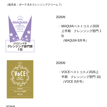
（販売名：ポーラ B.A クレンジングクリーム 7）
2026年
MAQUIAベストコスメ2026
上半期 クレンジング部門 1
位
（MAQUIA 8月号）
2026年
VOCEベストコスメ2026上
半期 クレンジング部門 1位
（VOCE 8月号）
2026年