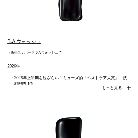
2026年上半期SSTベストコスメ スキンケアライン賞 2位
（美ST 8月号）
素敵なあの人ベストコスメ2026上半期 クレンジング部門 グラ
ンプリ
（素敵なあの人 8月号）
B.A ウォッシュ
アラフィーに効く“心のラグジュアリー”ベストコスメ大賞 クレ
ンジング・洗顔 クレンジングクリーム 部門賞 受賞
（販売名：ポーラ B.A ウォッシュ 7）
（eclat 7・8月号）
ブライトニング＆UVベスコス2026 ブライトニング洗顔・クレ
2026年
ンジング部門 4位
2026年上半期を総ざらい！ミューズ的「ベストケア大賞」 洗
（VOCE 5月号）
顔部門 1位
もっと見る
2026年「美白ベストコスメ大賞」 美白クレンジング＆洗顔賞 1
（otonaMUSE 8月号）
位
輝く大人の2026年上半期ベストコスメ スキンケア部門 洗顔料
（美ST 4月号）
1位
（GLOW 8・9月号）
WWDBEAUTY 2026上半期ベストコスメ クレンジング・洗顔部
門
新商品 百貨店・セミセルフ