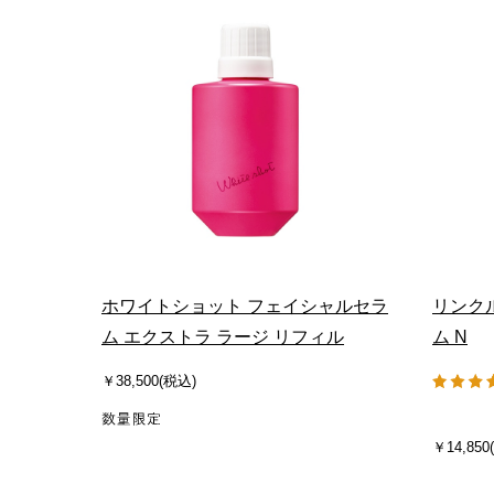
ホワイトショット フェイシャルセラ
リンク
ム エクストラ ラージ リフィル
ム N
￥38,500(税込)
￥14,850