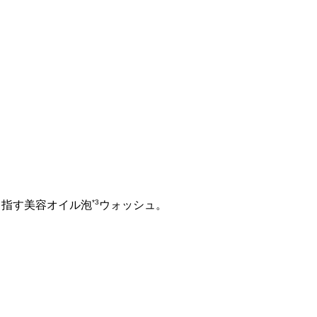
*3
目指す美容オイル泡
ウォッシュ。