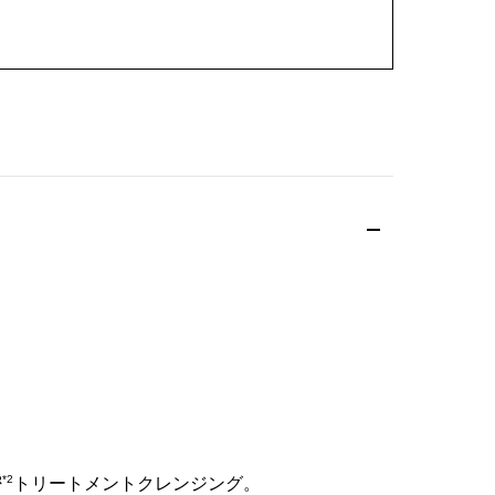
*2
密
トリートメントクレンジング。