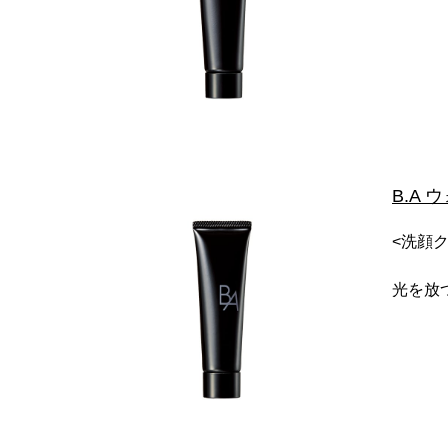
B.A 
<洗顔ク
光を放