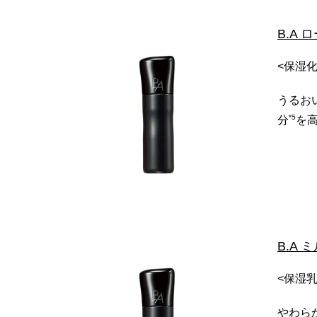
B.A 
<保湿化
うるお
*5
分
を
B.A 
<保湿乳
やわら