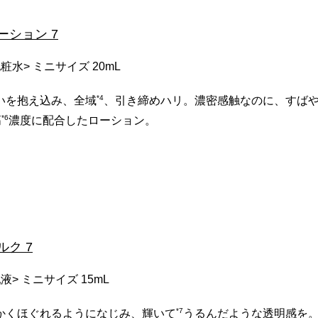
ローション 7
粧水> ミニサイズ 20mL
*4
いを抱え込み、全域
、引き締めハリ。濃密感触なのに、すばや
*6
高
濃度に配合したローション。
ミルク 7
液> ミニサイズ 15mL
*7
かくほぐれるようになじみ、輝いて
うるんだような透明感を