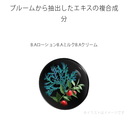
ブルームから
抽出したエキスの複合成
分
B.Aローション
B.Aミルク
B.Aクリーム
※イラストはイメージです