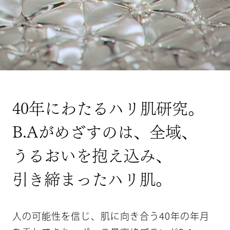
4
0
年
に
わ
た
る
ハ
リ
肌
研
究
。
B
.
A
が
め
ざ
す
の
は
、
全
域
、
う
る
お
い
を
抱
え
込
み
、
引
き
締
ま
っ
た
ハ
リ
肌
。
人
の
可
能
性
を
信
じ
、
肌
に
向
き
合
う
4
0
年
の
年
月