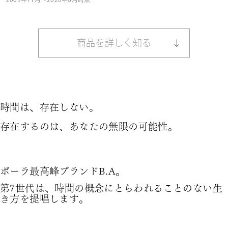
ング賞１位（美ST 8月号）
B.A ウォッシュ
美ST SSTベストコスメ大賞 2026年上半期 スキンケア部門洗顔賞１
商
品
を
詳
し
く
知
る
位（美ST 8月号）
美容賢者が選ぶ2026上半期ベストコスメ クレンジング・洗顔部門
１位（美的GRAND 8月号）
時
間
は
、
存
在
し
な
い
。
存
在
す
る
の
は
、
あ
な
た
の
無
限
の
可
能
性
。
ポ
ー
ラ
最
高
峰
ブ
ラ
ン
ド
B
.
A
。
第
7
世
代
は
、
時
間
の
概
念
に
と
ら
わ
れ
る
こ
と
の
な
い
生
き
方
を
提
唱
し
ま
す
。