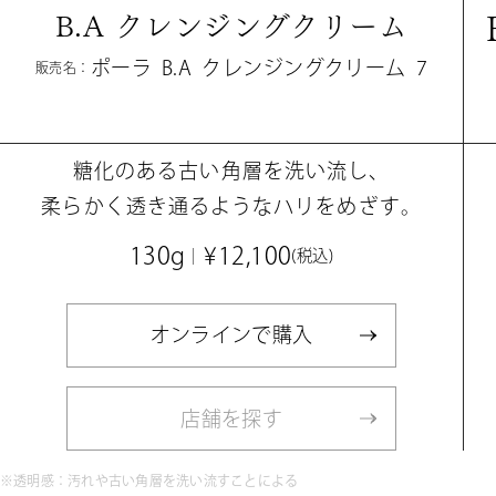
B
.
A
ク
レ
ン
ジ
ン
グ
ク
リ
ー
ム
ポ
ー
ラ
B
.
A
ク
レ
ン
ジ
ン
グ
ク
リ
ー
ム
7
販
売
名
：
糖
化
の
あ
る
古
い
角
層
を
洗
い
流
し
、
柔
ら
か
く
透
き
通
る
よ
う
な
ハ
リ
を
め
ざ
す
。
130g
¥12,100
(税込)
オ
ン
ラ
イ
ン
で
購
入
店
舗
を
探
す
※透明感：汚れや古い角層を洗い流すことによる