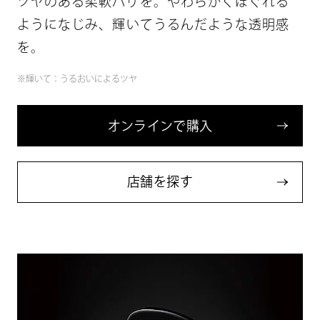
ツヤのある柔軟ハリを。やわらかくほぐれる
ように
なじみ、輝いてうるんだような透明感
を。
※輝いて：うるおいによるツヤ
オ
ン
ラ
イ
ン
で
購
入
店
舗
を
探
す