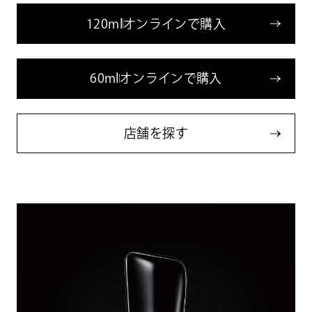
1
2
0
m
l
オ
ン
ラ
イ
ン
で
購
入
6
0
m
l
オ
ン
ラ
イ
ン
で
購
入
店
舗
を
探
す