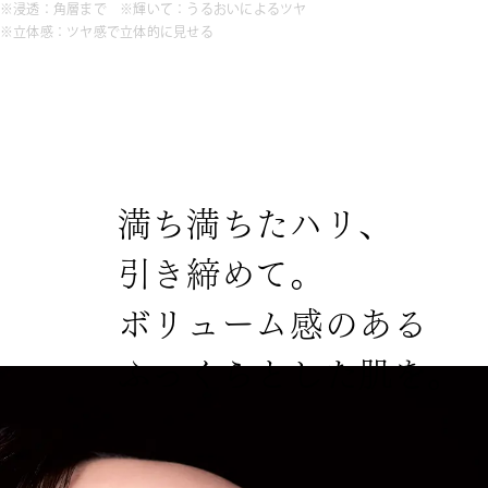
※浸透：角層まで ※輝いて：うるおいによるツヤ
※立体感：ツヤ感で立体的に見せる
満
ち
満
ち
た
ハ
リ
、
引
き
締
め
て
。
ボ
リ
ュ
ー
ム
感
の
あ
る
ふ
っ
く
ら
と
し
た
肌
を
。