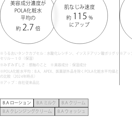
美容成分濃度が
肌なじみ速度
POLA化粧水
115
約
%
平均の
にアップ
2.7
約
倍
※うるおいタンクカプセル：水酸化レシチン、イソステアリン酸ポリグリ
※アッ
セリル－１０（保湿）
※みずみずしさ：感触のこと ※美容成分：保湿成分
※POLA化粧水平均：B.A、APEX、医薬部外品を除くPOLA化粧水平均値と
の比較（2024年時点）
※アップ：自社従来品比
B.A ローション
B.A ミルク
B.A クリーム
B.A クレンジングクリーム
B.A ウォッシュ