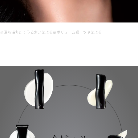
※満ち満ちた：うるおいによる
※ボリューム感：ツヤによる​