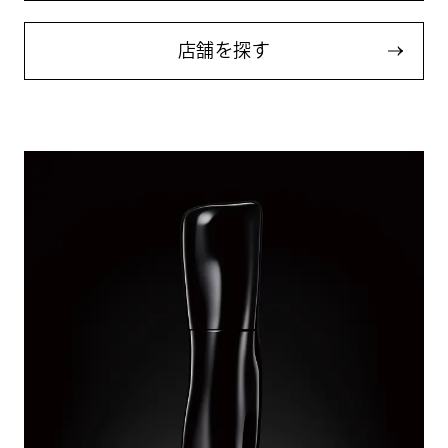
店
舗
を
探
す