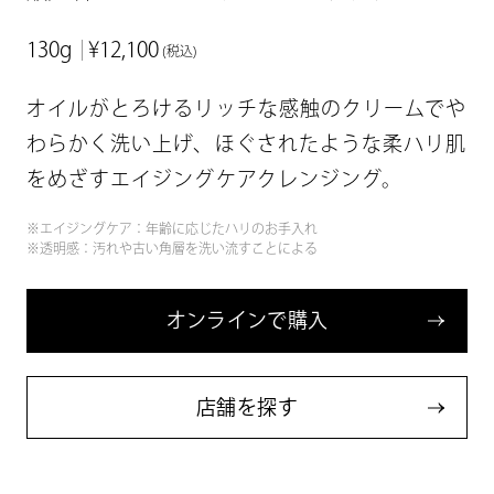
130g
¥12,100
(税込)
オイルがとろけるリッチな感触のクリームでや
わらかく洗い上げ、
ほぐされたような柔ハリ肌
をめざすエイジングケアクレンジング。
※エイジングケア：年齢に応じたハリのお手入れ
※透明感：汚れや古い角層を洗い流すことによる
オ
ン
ラ
イ
ン
で
購
入
店
舗
を
探
す