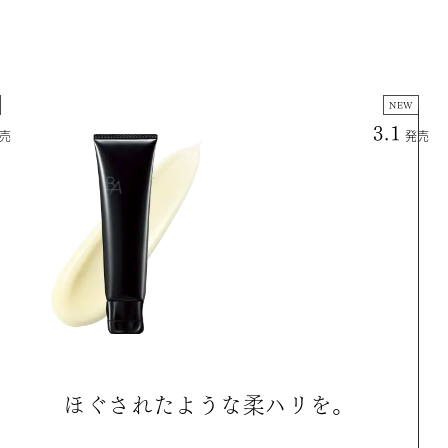
NEW
3.1
売
発売
ほ
ぐ
さ
れ
た
よ
う
な
柔
ハ
リ
を
。