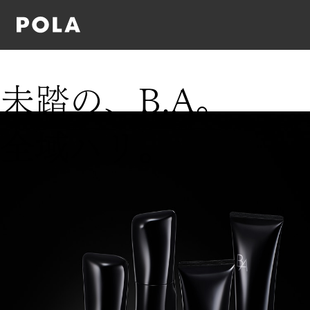
未
踏
の
、
B
.
A
。
全
域
ハ
リ
。