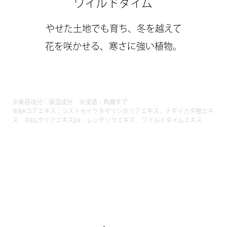
ワイルドタイム
やせた土地でも育ち、冬を越えて
花を咲かせる、寒さに強い植物。
※美容成分：保湿成分 ※浸透：角層まで
※BAコアエキス：シストセイラタマリシホリアエキス、ナギイカダ根エキ
ス
※EGクリアエキスEX：レンゲソウエキス、ワイルドタイムエキス