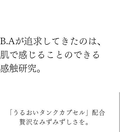
B
.
A
が
追
求
し
て
き
た
の
は
、
肌
で
感
じ
る
こ
と
の
で
き
る
感
触
研
究
。
B.A ローション
「
う
る
お
い
タ
ン
ク
カ
プ
セ
ル
」
配
合
贅
沢
な
み
ず
み
ず
し
さ
を
。