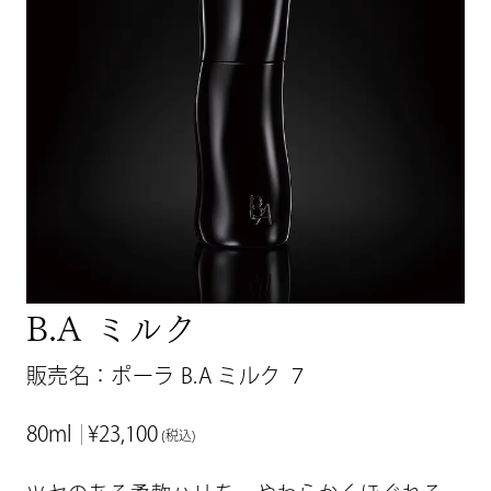
B.A ミルク
販売名：ポーラ B.A ミルク ７
80ml
¥23,100
(税込)