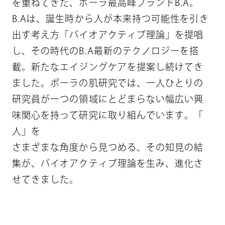
を
重
ね
て
き
た
、
ポ
ー
ラ
最
高
峰
ブ
ラ
ン
ド
B
.
A
。
B
.
A
は
、
誕
生
時
か
ら
人
が
本
来
持
つ
可
能
性
を
引
き
出
す
考
え
方
「
バ
イ
オ
ア
ク
テ
ィ
ブ
理
論
」
を
提
唱
し
、
そ
の
時
代
の
B
.
A
最
新
の
テ
ク
ノ
ロ
ジ
ー
を
搭
載
。
新
た
な
エ
イ
ジ
ン
グ
ケ
ア
を
提
案
し
続
け
て
き
ま
し
た
。
ポ
ー
ラ
の
肌
研
究
で
は
、
一
人
ひ
と
り
の
研
究
員
が
一
つ
の
領
域
に
と
ど
ま
ら
な
い
幅
広
い
興
味
関
心
を
持
っ
て
研
究
に
取
り
組
ん
で
い
ま
す
。
「
人
」
を
さ
ま
ざ
ま
な
角
度
か
ら
見
つ
め
る
、
そ
の
知
見
の
結
集
が
、
バ
イ
オ
ア
ク
テ
ィ
ブ
理
論
を
生
み
、
進
化
さ
せ
て
き
ま
し
た
。
※全域：使用範囲全体 ※テクノロジー：処方のこと
※エイジングケア：年齢に応じたお手入れ