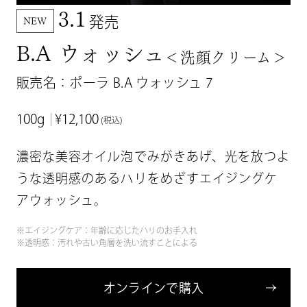
3.1
発売
NEW
B.A ウォッシュ
＜洗顔クリーム＞
販売名：ポーラ B.A ウォッシュ 7
100g
¥12,100
(税込)
濃密な美容オイル泡でみがきあげ、光を放つよ
うな
透明感のあるハリをめざすエイジングケ
アウォッシュ。
※エイジングケア：年齢に応じたハリのお手入れ
※透明感：汚れや古い角層を洗い流すことによる
オ
ン
ラ
イ
ン
で
購
入