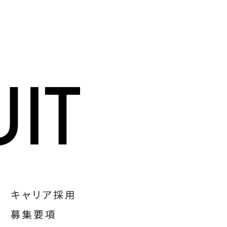
 POLA
VALUE CREATORとは
PEOPLE
WORKS
独自価値
能力開発
組織風土
Sota
a
Aya
Kento
キャリ
ge
Katsumata
ki
Okuyama
Yashiro
よくある質問
ENTRY
募集要
顧客戦略部
ﾃｨﾌﾞ部
ﾌﾞﾗﾝﾄﾞﾃﾞｻﾞｲﾝ部
TB事業推進部・
事業推進企画チーム