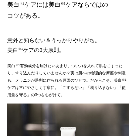
美白
ケアには美白
ケアならではの
※1
※1
コツがある。
意外と知らない＆うっかりやりがち。
美白
※1
ケアの3大原則。
※1
美白
有効成分を届けたいあまり、つい力を入れて肌をこすった
り、すり込んだりしていませんか？実は肌への物理的な摩擦や刺激
※1
も、メラニンが過剰に作られる原因のひとつ。だからこそ、美白
ケアは常にやさしく丁寧に。「こすらない」「刷り込まない」「使
用量を守る」の3つを心がけて。