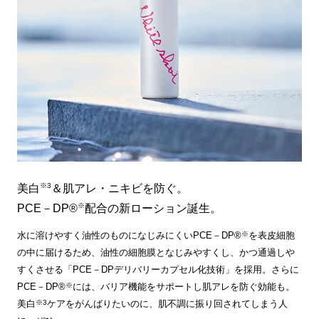
※3
美白
＆肌アレ・ニキビを防ぐ。
※
PCE－DP®
配合の新ローション誕生。
※
水に溶けやすく油性のものになじみにくいPCE－DP®
を表皮細胞
の中に届けるため、油性の細胞膜となじみやすくし、かつ通過しや
すくさせる「PCE－DPデリバリーカプセル化技術」を採用。さらに
※
PCE－DP®
には、バリア機能をサポートし肌アレを防ぐ効能も。
※3
美白
ケアをがんばりたいのに、肌不調に振り回されてしまう人