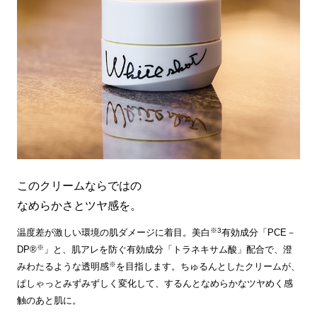
このクリームならではの
なめらかさとツヤ感を。
※3
温度差が激しい環境の肌ダメージに着目。美白
有効成分「PCE－
※
DP®
」と、肌アレを防ぐ有効成分「トラネキサム酸」配合で、澄
※
みわたるような透明感
を目指します。ちゅるんとしたクリームが、
ぱしゃっとみずみずしく変化して、するんとなめらかなツヤめく感
触のあと肌に。