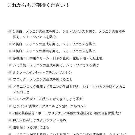
これからもご期待ください！
1 美白：メラニンの生成を抑え、シミ・ソバカスを防ぐ。メラニンの蓄積を
抑え、シミ・ソバカスを防ぐ。
2 美白：メラニンの生成を抑え、シミ・ソバカスを防ぐ。
3 美白：メラニンの蓄積を抑え、シミ・ソバカスを防ぐ。
多機能：日中用クリーム・日ヤケ止め・化粧下地・化粧上地
シミ予防：メラニンの生成を抑え、シミ・ソバカスを防ぐ
ルシノール®：4－n－ブチルレゾルシン
ブロック：メラニンの生成を抑えること
メラニンロック機能：メラニンの生成を抑え、シミ・ソバカスを防ぐメカニ
ズムのこと
シミへの不安：この先シミができてしまう不安
ビタミンC誘導体：アスコルビン酸2ーグルコシド
7種の美容成分：ポーラオリジナルの4種の保湿成分と3種の複合保湿成分
PCE－DP®：デスクパンテノールW
透明感：うるおいによる
「メラニンができる前」にシミを防ぐ：メラニンの生成を抑え、シミ・ソバ