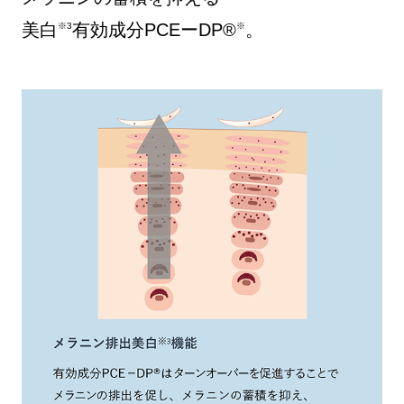
美白
有効成分PCEーDP®
。
※3
※