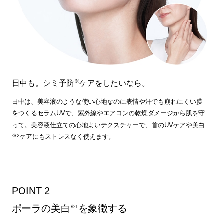
※
日中も。シミ予防
ケアをしたいなら。
日中は、美容液のような使い心地なのに表情や汗でも崩れにくい膜
をつくるセラムUVで、紫外線やエアコンの乾燥ダメージから肌を守
って。美容液仕立ての心地よいテクスチャーで、首のUVケアや美白
※2
ケアにもストレスなく使えます。
POINT 2
ポーラの美白
を象徴する
※1