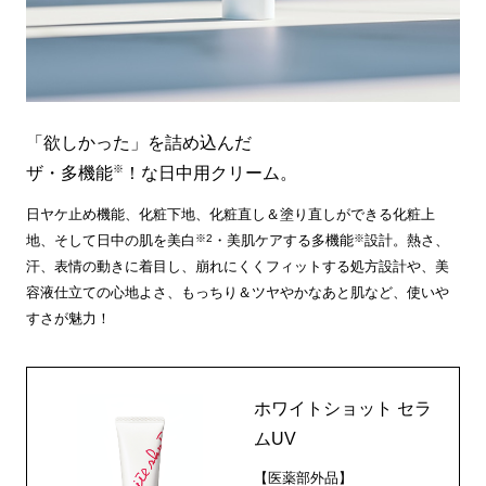
「欲しかった」を詰め込んだ
※
ザ・多機能
！な日中用クリーム。
日ヤケ止め機能、化粧下地、化粧直し＆塗り直しができる化粧上
※2
※
地、そして日中の肌を美白
・美肌ケアする多機能
設計。熱さ、
汗、表情の動きに着目し、崩れにくくフィットする処方設計や、美
容液仕立ての心地よさ、もっちり＆ツヤやかなあと肌など、使いや
すさが魅力！
ホワイトショット セラ
ムUV
【医薬部外品】