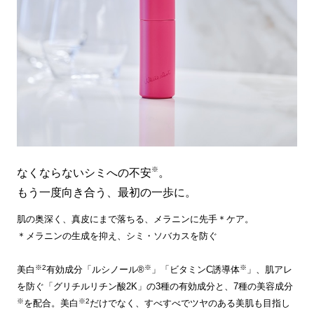
※
なくならないシミへの不安
。
もう一度向き合う、最初の一歩に。
肌の奥深く、真皮にまで落ちる、メラニンに先手＊ケア。
＊メラニンの生成を抑え、シミ・ソバカスを防ぐ
※2
※
※
美白
有効成分「ルシノール®
」「ビタミンC誘導体
」、肌アレ
を防ぐ「グリチルリチン酸2K」の3種の有効成分と、7種の美容成分
※
※2
を配合。美白
だけでなく、すべすべでツヤのある美肌も目指し