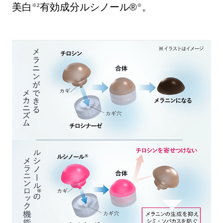
美白
有効成分ルシノール®
。
※2
※