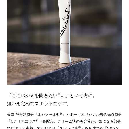
※
「ここのシミを防ぎたい
…」という方に。
狙いを定めてスポットでケア。
※2
※
美白
有効成分「ルシノール®
」とポーラオリジナル複合保湿成分
※
「Nクリアエキス
」を配合。クリーム状の美容液が、気になる部分
※
にピタッと密着してとどまり「スポッツ膜
」を形成する「SXSシ