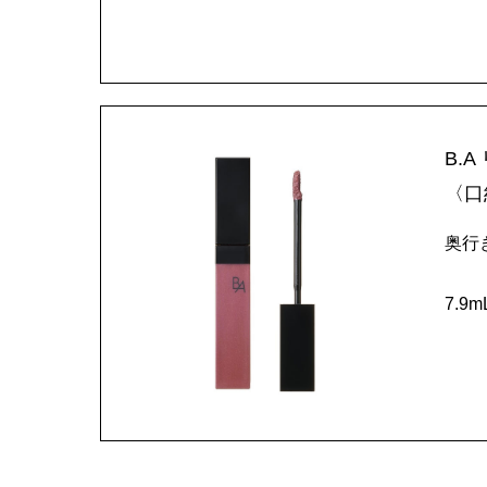
B.
〈口
奥行
7.9m