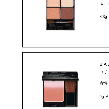
モー
8.3g
B.
〈チ
表情
9g ￥