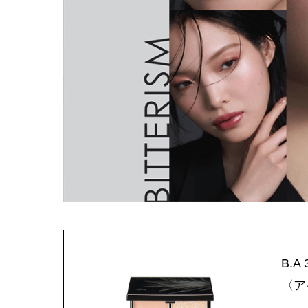
B.
〈ア