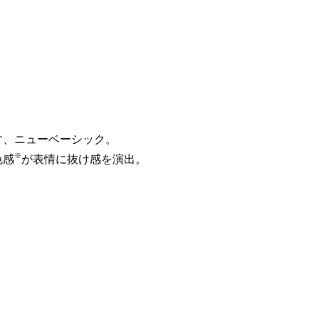
す、ニューベーシック。
※
色感
が表情に抜け感を演出。