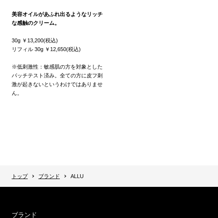
美容オイルがあふれ出るようなリッチ
な感触のクリーム。
30g ￥13,200(税込)
リフィル 30g ￥12,650(税込)
※低刺激性：敏感肌の方を対象とした
パッチテスト済み。全ての方に皮フ刺
激が起きないというわけではありませ
ん。
トップ
ブランド
ALLU
ブランド