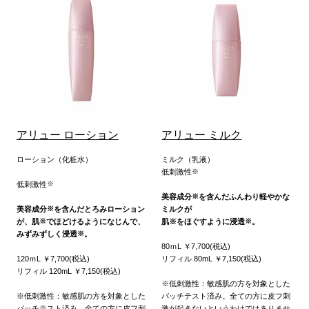
アリュー ローション
アリュー ミルク
ローション（化粧水）
ミルク（乳液）
低刺激性
※
低刺激性
※
美容成分
を含んだふんわり軽やかな
※
美容成分
を含んだとろみローション
ミルクが
※
が、肌
でほどけるようになじんで、
肌※をほぐすように浸透
。
※
※
みずみずしく浸透
。
※
80ｍL ￥7,700(税込)
120ｍL ￥7,700(税込)
リフィル 80mL ￥7,150(税込)
リフィル 120mL ￥7,150(税込)
※低刺激性：敏感肌の方を対象とした
※低刺激性：敏感肌の方を対象とした
パッチテスト済み。全ての方に皮フ刺
パッチテスト済み。全ての方に皮フ刺
激が起きないというわけではありませ