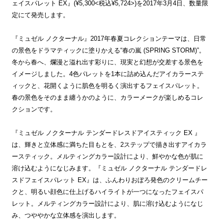
ェイスパレット EX』(¥5,300<税込¥5,724>)を2017年3月4日、数量限
定にて発売します。
『ミュゼル ノクターナル』2017年春夏コレクションテーマは、日常
の景色をドラマティックに塗りかえる“春の嵐 (SPRING STORM)”。
冬から春へ、爛漫と溢れ出す彩りに、現実と幻想が交差する景色を
イメージしました。4色パレットを1本に詰め込んだアイカラーステ
ィックと、花開くように肌色を明るく演出するフェイスパレット。
春の景色をそのまま纏うかのように、カラーメークが楽しめるコレ
クションです。
『ミュゼル ノクターナル テンダードレスドアイスティック EX 』
は、輝きと立体感に満ちた目もとを、2ステップで描き出すアイカラ
ースティック。メルティングカラー設計により、鮮やかな色が肌に
溶け込むようになじみます。『ミュゼル ノクターナル テンダードレ
スドフェイスパレット EX』は、ふんわりおぼろ発色のクリームチー
クと、明るい顔色に仕上げるハイライトが一つになったフェイスパ
レット。メルティングカラー設計により、肌に溶け込むようになじ
み、つややかな立体感を演出します。