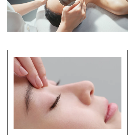
動
画
を
再
生
す
る