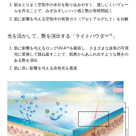
肌をとりまく空気中の水分を取り込みやすく、逃しにくいヴェー
ルを作ることで、みずみずしいハリ感と艶が長時間続く
肌に影響を与える空気中の有害ガス（アセトアルデヒド）を分解
*3
光を活かして、艶を演出する「ライトパウダー
」
*4
肌に影響を与えるロングUV-A
を吸収し、さまざまな波長の可視
光に変換して跳ね返すことで、肌奥からあふれ出すような輝きの
ある艶を演出
肌に良い影響を与える赤色光を透過