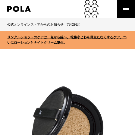
公式オンラインストアからのお知らせ（7月29日）
リンクルショットのケアは、点から線へ。乾燥小じわを目立たなくするケア。つ
いにローションとナイトクリーム誕生。