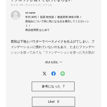
サイズ：P1（ライトピンク）リフィル
no name
年代:
30代
肌質:
乾性肌
都道府県:
神奈川県
肌悩みについて特に気になる点を選択してください:
シ
ミ
商品使用歴:
はじめて
普段は下地とパウダーでベースメイクを仕上げてしまい、フ
ァンデーションに慣れていないのもあり、たまにファンデー
ションを使ってみても「ファンデーションを塗った方が肌が
汚く見える」という状態になることが殆どでした。
続きを読む
こちらは、カバー力がごく控えめなので、塗布したことで大
きく変わったという印象にはなりませんが、一方で適当に使
っても汚い仕上がりにならないので、ナチュラルに肌を仕上
げたい方によいと思います。
またB.Aの香りが好きなので心地よく使うことができていま
参考になった
7
す。
もっと色が明るく、カバー力の高いものが出ると嬉しいで
Like!
0
す。