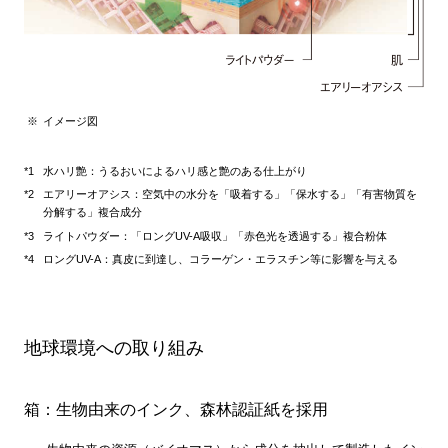
イメージ図
水ハリ艶：うるおいによるハリ感と艶のある仕上がり
エアリーオアシス：空気中の水分を「吸着する」「保水する」「有害物質を
分解する」複合成分
ライトパウダー：「ロングUV-A吸収」「赤色光を透過する」複合粉体
ロングUV-A：真皮に到達し、コラーゲン・エラスチン等に影響を与える
地球環境への取り組み
箱：生物由来のインク、森林認証紙を採用