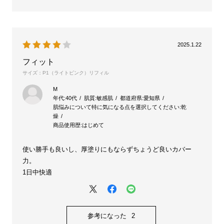
2025.1.22
フィット
サイズ：P1（ライトピンク）リフィル
M
年代:
40代
肌質:
敏感肌
都道府県:
愛知県
肌悩みについて特に気になる点を選択してください:
乾
燥
商品使用歴:
はじめて
使い勝手も良いし、厚塗りにもならずちょうど良いカバー
力。
1日中快適
参考になった
2