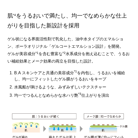
肌
をうるおいで満たし、均一でなめらかな仕上
*4
がりを目指した新設計を採用
ゲル状になる界面活性剤で乳化した、油中水タイプのエマルショ
ン、ポーラオリジナル「ゲルコートエマルション設計」を開発。
*1
*2
ゲルが美容成分
を含む豊富な
水系成分を抱え込むことで、うるお
い補給効果とメーク効果の両立を目指した設計。
*1
B.A スキンケアと共通の美容成分
を内包し、うるおいを補給
し、均一にフィットしたゲル膜がうるおいをキープ
水風船が弾けるような、みずみずしいテクスチャー
*3
均一でつるんとなめらかな水ハリ艶
仕上がりを演出