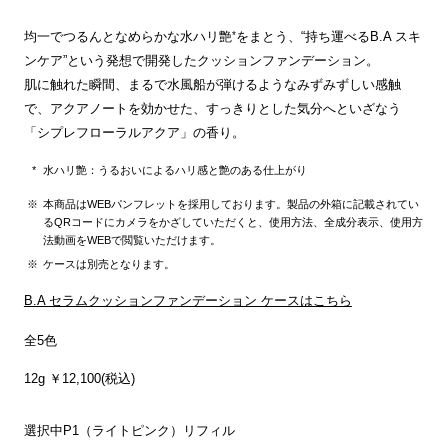
*
均一でつるんとなめらかな水ハリ艶
をまとう、“持ち運べるB.A スキ
ンケア”という発想で開発したクッションファンデーション。
肌に触れた瞬間、まるで水風船が弾けるようなみずみずしい感触
で、アクアノートを効かせた、すっきりとした気分へといざなう
「シプレフローラルアクア」の香り。
水ハリ艶：うるおいによるハリ感と艶のある仕上がり
本商品はWEBパンフレットを採用しております。製品の外箱に記載されてい
るQRコードにカメラをかざしていただくと、使用方法、全成分表示、使用方
法動画をWEBで閲覧いただけます。
ケースは別売となります。
B.A セラムクッションファンデーション ケースはこちら
全5色
12g ￥12,100(税込)
選択中
P1（ライトピンク）リフィル