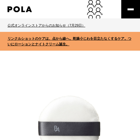
公式オンラインストアからのお知らせ（7月29日）
リンクルショットのケアは、点から線へ。乾燥小じわを目立たなくするケア。つ
いにローションとナイトクリーム誕生。