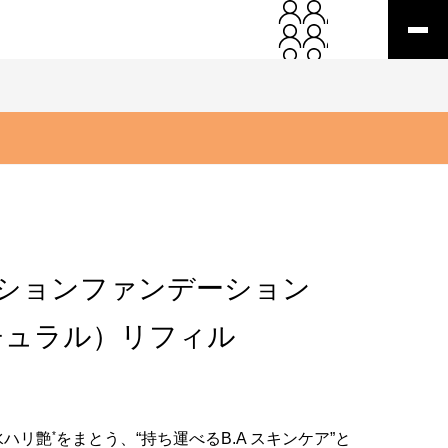
クッションファンデーション
チュラル）リフィル
*
水ハリ艶
をまとう、“持ち運べるB.A スキンケア”と