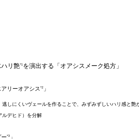
水ハリ艶
を演出する「オアシスメーク処方」
*1
エアリーオアシス
*2
」
、逃しにくいヴェールを作ることで、みずみずしいハリ感と艶
アルデヒド）を分解
ダー
*3
」