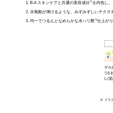
*1
B.A スキンケアと共通の美容成分
を内包し、
水風船が弾けるような、みずみずしいテクス
*3
均一でつるんとなめらかな水ハリ艶
仕上が
イラ