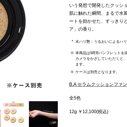
いう発想で開発したクッシ
肌に触れた瞬間、まるで水
ートを効かせた、すっきり
ア」の香り。
水ハリ艶：うるおいによるハ
本商品はWEBパンフレットを
カメラをかざしていただくと、
ます。
ケースは別売となります。
B.A セラムクッションファ
全5色
12g ￥12,100(税込)