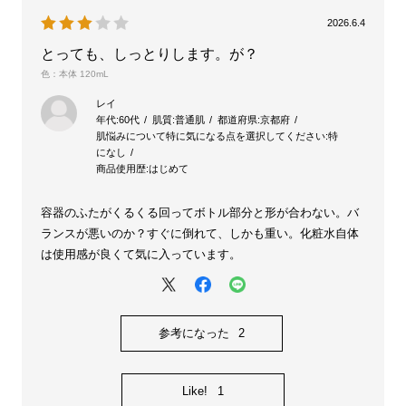
2026.6.4
とっても、しっとりします。が？
色：本体 120mL
レイ
年代:
60代
肌質:
普通肌
都道府県:
京都府
肌悩みについて特に気になる点を選択してください:
特
になし
商品使用歴:
はじめて
容器のふたがくるくる回ってボトル部分と形が合わない。バ
ランスが悪いのか？すぐに倒れて、しかも重い。化粧水自体
は使用感が良くて気に入っています。
参考になった
2
Like!
1