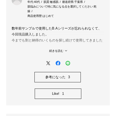
年代:
40代
肌質:
敏感肌
都道府県:
千葉県
肌悩みについて特に気になる点を選択してください:
乾
燥
商品使用歴:
はじめて
数年前サンプルで使用したB.Aシリーズが忘れられなくて、
今回現品購入しました。
今までも割と納得のいくものを探し続けて使用してきました
が
続きを読む
数年前に感じたあの感動はやはり正しいものだったと実感し
ました。
私は頬に赤みが出やすいのですが、ローションを使用し始め
て2～3日たった朝
鏡を見たときのツヤに大変驚きました。
参考になった
3
数年前とは香りが変わっていて、私は前の香りの方が好きで
すが
Like!
1
今の香りも決して嫌な香りではないので
しばらく使い続けてわたし史上最高のお肌を目指してお手入
れを楽しんでいきたいと思います。