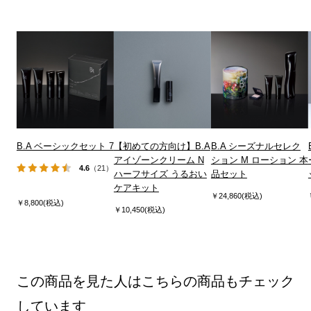
B.A ベーシックセット 7
【初めての方向け】B.A
B.A シーズナルセレク
アイゾーンクリーム N
ション M ローション 本
4.6
（21）
ハーフサイズ うるおい
品セット
ケアキット
￥24,860(税込)
￥8,800(税込)
￥10,450(税込)
この商品を見た人はこちらの商品もチェック
しています