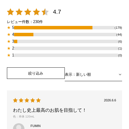
4.7
レビュー件数：
230
件
★
5
(179)
★
4
(44)
★
3
(6)
★
2
(1)
★
1
(0)
絞り込み
表示：新しい順
2026.6.6
わたし史上最高のお肌を目指して！
色：本体 120mL
FUMIN