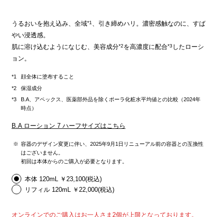
*1
うるおいを抱え込み、全域
、引き締めハリ。濃密感触なのに、すば
やい浸透感。
*2
*3
肌に溶け込むようになじむ、美容成分
を高濃度に配合
したローシ
ョン。
顔全体に塗布すること
保湿成分
B.A、アペックス、医薬部外品を除くポーラ化粧水平均値との比較（2024年
時点）
B.A ローション 7 ハーフサイズはこちら
容器のデザイン変更に伴い、2025年9月1日リニューアル前の容器との互換性
はございません。
初回は本体からのご購入が必要となります。
本体 120mL ￥23,100(税込)
リフィル 120mL ￥22,000(税込)
オンラインでのご購入はお一人さま2個が上限となっております。