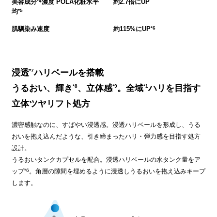
*4
美容成分
濃度 POLA化粧水平
約2.7倍にUP
*5
均
*6
肌馴染み速度
約115%にUP
浸透
*7
ハリベールを搭載
うるおい、輝き
*8
、立体感
*9
。全域
*1
ハリを目指す
立体ツヤリフト処方
濃密感触なのに、すばやい浸透感。浸透ハリベールを形成し、うる
おいを抱え込んだような、引き締まったハリ・弾力感を目指す処方
設計。
うるおいタンクカプセルを配合。浸透ハリベールの水タンク量をア
*6
ップ
。角層の隙間を埋めるように浸透しうるおいを抱え込みキープ
します。