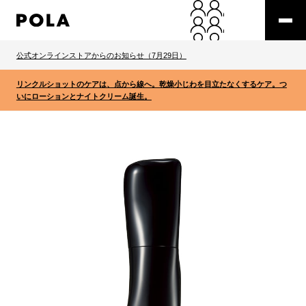
公式オンラインストアからのお知らせ（7月29日）
リンクルショットのケアは、点から線へ。乾燥小じわを目立たなくするケア。つ
いにローションとナイトクリーム誕生。