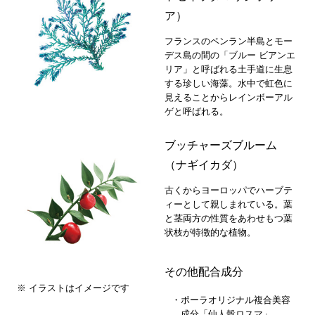
ア）
フランスのペンラン半島とモー
デス島の間の「ブルー ビアンエ
リア」と呼ばれる土手道に生息
する珍しい海藻。水中で虹色に
見えることからレインボーアル
ゲと呼ばれる。
ブッチャーズブルーム
（ナギイカダ）
古くからヨーロッパでハーブテ
ィーとして親しまれている。葉
と茎両方の性質をあわせもつ葉
状枝が特徴的な植物。
その他配合成分
※ イラストはイメージです
ポーラオリジナル複合美容
成分「仙人穀ロスマ」