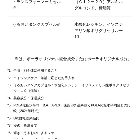
トランスフォーマーミセル
（Ｃ１２ー２０）アルキル
※
グルコシド、糖脂質
うるおいタンクカプセル※
水酸化レシチン、イソステ
アリン酸ポリグリセリルー
10
※は、ポーラオリジナル複合成分またはポーラオリジナル成分。
全域：顔全体に使用すること
エイジングケア：年齢に応じたお手入れ
うるおいタンクカプセル：水酸化レシチン、イソステアリン酸ポリグリセリ
ル－１０（保湿）
美容成分：保湿成分
POLA化粧水平均：B.A、APEX、医薬部外品を除くPOLA化粧水平均値との比
較（2024年時点）
UP:自社従来品比
浸透：角層まで
輝き：うるおいによるツヤ