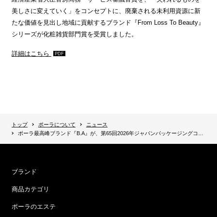
美しさに変えていく」をコンセプトに、廃棄される未利用資源に新
たな価値を見出し地域に貢献するブランド『From Loss To Beauty』
シリーズが化粧雑貨部門賞を受賞しました。
詳細はこちら
トップ
ポーラについて
ニュース
ポーラ最高峰ブランド『B.A』が、第65回2026年ジャパンパッケージングコンペティション 経済産業省大臣官房商務・サービス審議官賞受賞
ブランド
商品カテゴリ
ポーラのエステ