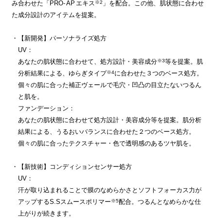
み合わせた「
PRO
-
AP
エキス
※2
」を配合。この他、肌状態に合わせ
た成分設計のアイテムを提案。
・【新開発】パーソナライズ処方
UV：
あなたの肌状態に合わせて、処方設計・美容成分
※3
等を提案。肌
分析結果による、ゆらぎタイプ
※4
に合わせた３つのベース処方。
個々の肌に合った補正ヴェールで毛穴・凹凸の目立たないつるん
と肌を。
ファンデーション：
あなたの肌状態に合わせて処方設計・美容成分等を提案。肌分析
結果による、うるおいバランスに合わせた２つのベース処方。
個々の肌に合ったテクスチャー・色で透明感のあるツヤ肌を。
・【新技術】コンディションセンサー処方
UV：
汗が取り込まれることで膜のなめらかさとソフトフォーカス力が
アップするS.Sスムースポリマー
※5
配合。つるんとなめらかな仕
上がりが続きます。