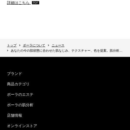
詳細はこちら
トップ
ポーラについて
ニュース
あなたの今の肌状態に合わせた肌なじみ、テクスチャー、色を提案。肌分析に基づいたパーソナライズメークで“自分らしさが透けて見えるような美しさ”を目指す。肌と呼応するベースメーク 新『APEXメーク』誕生
ブランド
商品カテゴリ
ポーラのエステ
ポーラの肌分析
店舗情報
オンラインストア