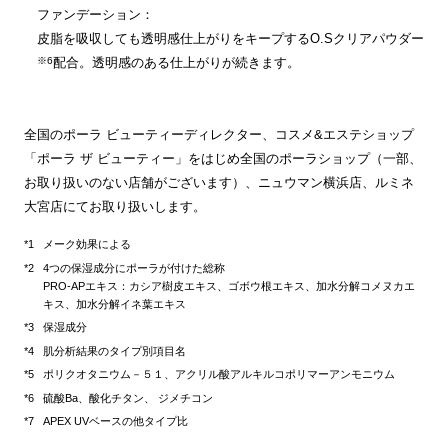
ファンデーション：
皮脂を吸収しても透明感仕上がりをキープするO.Sクリアパウダー
※6
配合。透明感のある仕上がりが続きます。
全国のポーラ ビューティーディレクター、コスメ&エステショップ
「ポーラ ザ ビューティー」をはじめ全国のポーラショップ（一部、
お取り扱いのない店舗がございます）、ニュウマン横浜店、ルミネ
大宮店にてお取り扱いします。
メーク効果による
4つの保湿成分にポーラが付けた総称
PRO-APエキス：カシア樹皮エキス、ゴボウ根エキス、加水分解コメヌカエ
キス、加水分解イネ葉エキス
保湿成分
肌分析結果のタイプ別項目名
ポリクオタニウム－５１、アクリル酸アルキルコポリマーアンモニウム
硫酸Ba、酸化チタン、 ジメチコン
APEX UVベースの他タイプ比