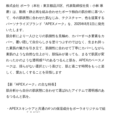
株式会社 ポーラ（本社：東京都品川区、代表取締役社長：小林 琢
磨）は、動画・静止画を組み合わせたポーラ独自の肌分析に基づい
て、今の肌状態に合わせた肌なじみ、テクスチャー、色を提案する
パーソナライズブランド『APEXメーク』を、2025年8月1日に発売
いたします。
肌分析により一人ひとりの肌個性を見極め、カバーすべき要素をカ
バー。覆い隠して自分らしさを塗りつぶすのではなく、生まれ持っ
た素肌の魅力を引き立て、肌個性に合わせて丁寧にカバーしながら
素肌のような自然な仕上がり。肌悩みが違っても、まるで肌質が変
わったかのような透明感
※1
のあるつるんと肌を。APEXのベースメ
ークは、揺らがない選択という喜びと、肌と過ごす時間をもっと楽
しく、愛おしくすることを目指します
【新『APEXメーク』の主な特長】
肌分析から自分の肌状態に合わせて選ばれたアイテムで透明感のあ
るつるんと肌を。
・APEXスキンケアと共通の4つの保湿成分をポーラオリジナルで組
プロ
エーピー