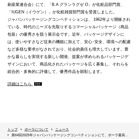
刷産業連合会）にて、「B.A グランラグゼ O」が化粧品部門賞、
「IUGEN（イウゲン）」が化粧雑貨部門賞を受賞しました。
ジャパンパッケージングコンペティションは、 1962年より開催され
ている、時代のニーズを先取りするコマーシャルパッケージ（商品
包装）の優秀さを競う展示会です。近年、パッケージデザインに
は、使いやすさなど従来の機能に加えて、安心･安全、環境への配慮
など多様な要求がなされており、社会的責任も増大しています。豊
かな暮らしを実現する新しい開発、提案が求められるパッケージデ
ザインにおいて、商品化されたパッケージを広く募集し、それらを
総合的・多角的に評価して、優秀作品を顕彰します。
詳細はこちら
トップ
ポーラについて
ニュース
第64回2025年ジャパンパッケージングコンペティションにて、ポーラ最高峰クリーム「B.A グランラグゼ O」とホテルアメニティブランド「IUGEN」がW受賞