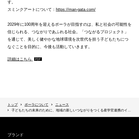
す。
スミンクアートについて：
https://man-gata.com/
2029年に100周年を迎えるポーラが目指すのは、私と社会の可能性を
信じられる、つながりであふれる社会。「つながるプロジェクト」
を通じて、美しく健やかな地球環境を次世代を担う子どもたちにつ
なぐことを目的に、今後も活動していきます。
詳細はこちら
トップ
ポーラについて
ニュース
子どもたちの未来のために、地域の新しいつながりをつくる産学官連携のイベントに、化粧品をアップサイクルした絵具を提供
ブランド