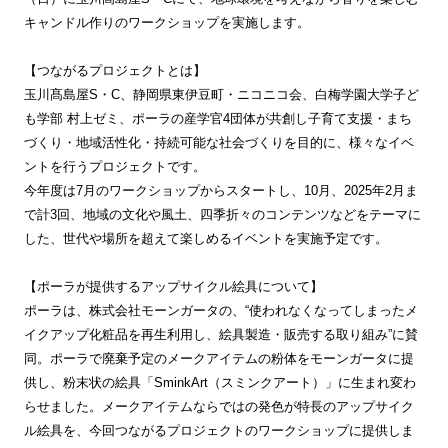
キャンドル作りのワークショップを実施します。
【つながるプロジェクトとは】
玉川髙島屋S・C、静岡県東伊豆町・ニコニコ会、白梅学園大学子ど
も学部 村上ゼミ、ポーラの産学官4団体が共創し子育て支援・まち
づくり・地域活性化・持続可能な社会づくりを目的に、様々なイベ
ントを行うプロジェクトです。
今年度は7月のワークショップからスタートし、10月、2025年2月ま
で計3回、地域の文化や風土、四季折々のコンテンツなどをテーマに
した、世代や場所を超えて楽しめるイベントを実施予定です。
【ポーラが提供するアップサイクル絵具について】
ポーラは、株式会社モーンガータの、“使われなくなってしまったメ
イクアップ化粧品を再生利用し、絵具製造・販売する取り組み”に賛
同。ポーラで廃棄予定のメークアイテムの粉体をモーンガータに提
供し、粉末状の絵具「SminkArt（スミンクアート）」に生まれ変わ
らせました。メークアイテムならではの発色が特長のアップサイク
ル絵具を、今回つながるプロジェクトのワークショップに提供しま