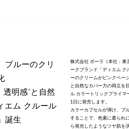
株式会社 ポーラ（本社：東
、ブルーのクリ
ークブランド「ディエム ク
化
ーのクリームがピンクベー
と自然なカバー力の両立を目
、透明感
と自然
※
ル カラートリックプライマー』＜2
1日に発売します。
ィエム クルール
カラーカプセルが弾け、ブ
』誕生
することで、色素に遮られ
ら発光したようなツヤ肌を