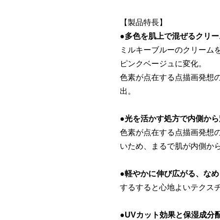
【製品特長】
●多色を肌上で混ぜるクリ
ミルキーブルーのクリーム
ピンクベージュに変化。
色素が点在する点描画発想
出。
●光を活かす処方で内側か
色素が点在する点描画発想
いため、まるで肌が内側か
●軽やかに伸び広がる、な
するすると心地よいテクス
●UVカット効果と保湿成分