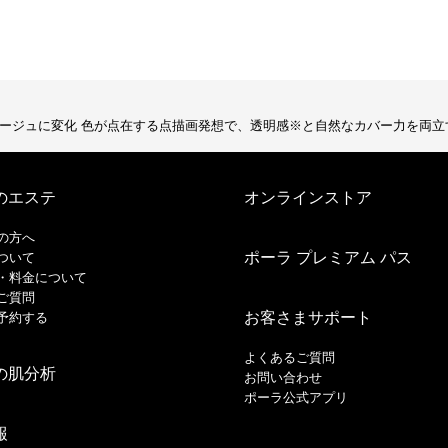
ージュに変化 色が点在する点描画発想で、透明感※と自然なカバー力を両立
のエステ
オンラインストア
の方へ
ポーラ プレミアム パス
ついて
・料金について
ご質問
お客さまサポート
予約する
よくあるご質問
の肌分析
お問い合わせ
ポーラ公式アプリ
報