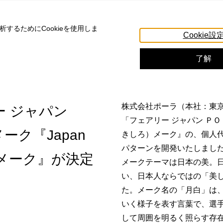
するためにCookieを使用しま
Cookie設
了解
株式会社ポーラ（本社：東
 ジャパン
「フェアリー ジャパン ＰＯＬＡ
ーク『Japan
きしろ）メーク』の、個人
パターンを開発いたしまし
）メーク』が決定
メークテーマは日本の美。
い、日本人ならではの「美
た。メーク名の「月白」は
いく様子を表す言葉で、選
して周囲を明るく照らす存