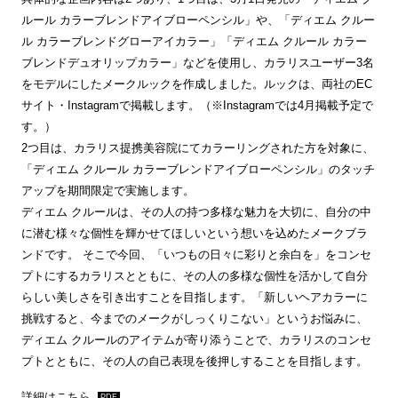
ルール カラーブレンドアイブローペンシル」や、「ディエム クルー
ル カラーブレンドグローアイカラー」「ディエム クルール カラー
ブレンドデュオリップカラー」などを使用し、カラリスユーザー3名
をモデルにしたメークルックを作成しました。ルックは、両社のEC
サイト・Instagramで掲載します。（※Instagramでは4月掲載予定で
す。）
2つ目は、カラリス提携美容院にてカラーリングされた方を対象に、
「ディエム クルール カラーブレンドアイブローペンシル」のタッチ
アップを期間限定で実施します。
ディエム クルールは、その人の持つ多様な魅力を大切に、自分の中
に潜む様々な個性を輝かせてほしいという想いを込めたメークブラ
ンドです。 そこで今回、「いつもの日々に彩りと余白を」をコンセ
プトにするカラリスとともに、その人の多様な個性を活かして自分
らしい美しさを引き出すことを目指します。「新しいヘアカラーに
挑戦すると、今までのメークがしっくりこない」というお悩みに、
ディエム クルールのアイテムが寄り添うことで、カラリスのコンセ
プトとともに、その人の自己表現を後押しすることを目指します。
詳細はこちら