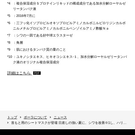
：複合保湿成分Ｓプロテインリキッドの構成成分である加水分解ローヤルゼ
リータンパク液
：2016年7月に
：三フッ化イソプロピルオキソプロピルアミノカルボニルピロリジンカルボ
ニルメチルプロピルアミノカルボニルベンゾイルアミノ酢酸Ｎａ
：シワの一因である好中球エラスターゼ
：角層
：肌におけるタンパク質の量のこと
：ユキノシタエキス、ヒキオコシエキス-１、加水分解ローヤルゼリータンパ
ク液のオリジナル複合保湿成分
詳細はこちら
トップ
ポーラについて
ニュース
首もと用のシートマスクが登場 日差しの強い夏に、シワを改善※1し、ハリ・弾力感のある肌を目指す限定キット『リンクルショット シーズンスペシャルキット Ⅴ』5月16日発売