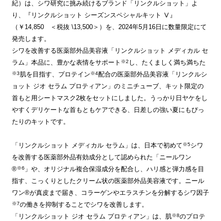
紀）は、シワ研究に挑み続けるブランド「リンクルショット」よ
り、『リンクルショット シーズンスペシャルキット Ⅴ』
（￥14,850 ＜税抜 \13,500＞）を、2024年5月16日に数量限定にて
発売します。
シワを改善する医薬部外品美容液「リンクルショット メディカル セ
※2
ラム」本品に、豊かな表情をサポート
し、たくましく満ち満ちた
※3
※4
肌を目指す、プロテイン
配合の医薬部外品美容液「リンクルシ
ョット ジオ セラム プロティアン」のミニチューブ、キット限定の
首もと用シートマスク2枚をセットにしました。うっかり日ヤケをし
やすくデリケートな首もともケアできる、日差しの強い夏にもぴっ
たりのキットです。
※5
「リンクルショット メディカル セラム」は、日本で初めて
シワ
を改善する医薬部外品有効成分として認められた「ニールワン
※6
®
」や、オリジナル複合保湿成分を配合し、ハリ感と弾力感を目
指す、こっくりとしたクリーム状の医薬部外品美容液です。ニール
ワン®が真皮まで届き、コラーゲンやエラスチンを分解するシワ因子
※7
の働きを抑制することでシワを改善します。
※8
「リンクルショット ジオ セラム プロティアン」は、肌
のプロテ