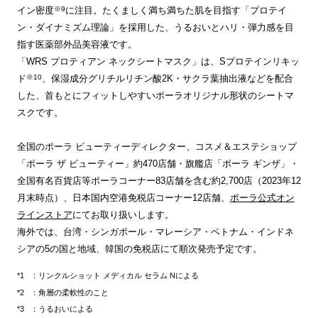
※9
イン密度
に注目。たくましく満ち満ちた肌を目指す「プロテイ
ン・ダイナミズム理論」を採用した、うるおいとハリ・弾力感を目
指す医薬部外品美容液です。
「WRS プロティアン ネックシートマスク」は、Sプロテインリキッ
※10
ド
、保湿成分グリチルリチン酸2K・サクラ葉抽出液などを配合
した、首もとにフィットしやすいポーラオリジナル形状のシートマ
スクです。
全国のポーラ ビューティーディレクター、コスメ＆エステショップ
「ポーラ ザ ビューティー」約470店舗・旗艦店「ポーラ ギンザ」・
全国有名百貨店等ポーラコーナー83店舗を含む約2,700店（2023年12
月末時点）、日本国内空港免税店コーナー12店舗、
ポーラ公式オン
ラインストア
にてお取り扱いします。
海外では、台湾・シンガポール・マレーシア・ベトナム・インドネ
シアの5の国と地域、韓国の免税店にて順次発売予定です。
：リンクルショット メディカル セラム Nによる
：角層の柔軟性のこと
：うるおいによる