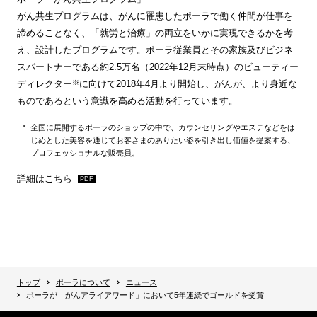
がん共生プログラムは、がんに罹患したポーラで働く仲間が仕事を
諦めることなく、「就労と治療」の両立をいかに実現できるかを考
え、設計したプログラムです。ポーラ従業員とその家族及びビジネ
スパートナーである約2.5万名（2022年12月末時点）のビューティー
※
ディレクター
に向けて2018年4月より開始し、がんが、より身近な
ものであるという意識を高める活動を行っています。
全国に展開するポーラのショップの中で、カウンセリングやエステなどをは
じめとした美容を通じてお客さまのありたい姿を引き出し価値を提案する、
プロフェッショナルな販売員。
詳細はこちら
トップ
ポーラについて
ニュース
ポーラが「がんアライアワード」において5年連続でゴールドを受賞