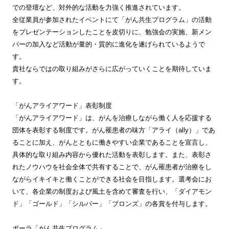
での登壇など、対外的な活動を力強く推進されています。
全従業員が参加されたイベントにて「がん共生プログラム」の活動
をプレゼンテーションしたことを皮切りに、勉強会の実施、新メン
バーの加入など活動が量的・質的に進化を遂げられているようで
す。
貴社ならではの取り組みがさらに広がっていくことを期待していま
す。
「がんアライアワード」表彰制度
「がんアライアワード」は、がんを治療しながら働く人を応援する
団体を表彰する制度です。がん罹患者の味方「アライ（ally）」であ
ることに加え、がんとともに働きやすい企業であることを宣言し、
具体的な取り組み内容から優れた活動を表彰します。また、表彰さ
れたノウハウを社会全体で共有することで、がん罹患者が治療をし
ながらイキイキと働くことができる社会を目指します。選考会にお
いて、各企業の制度および風土を含めて審査を行い、「ダイアモン
ド」「ゴールド」「シルバー」「ブロンズ」の各賞を付与します。
ポーラ「がん共生プログラム」