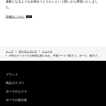
体験になるような企画をつくりたいという想いから実現いたしまし
た。
詳細はこちら
トップ
ポーラについて
ニュース
今年のクリスマスの特別な想い出を、手形アートで彩ろう。ポーラ、熱川プリンスホテルにて進化系手形アーティスト“小池丸”監修 クリスマス手形アート体験を開催
ブランド
商品カテゴリ
ポーラのエステ
ポーラの肌分析