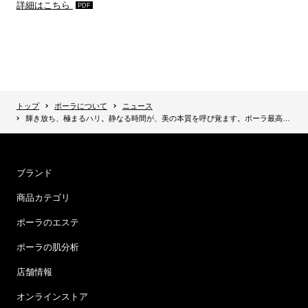
詳細はこちら
トップ
ポーラについて
ニュース
輝き放ち、極まるハリ。静なる時間が、美の本質を呼び覚ます。ポーラ最高峰の美容液が進化 『B.A グランラグゼ Ⅳ』誕生
ブランド
商品カテゴリ
ポーラのエステ
ポーラの肌分析
店舗情報
オンラインストア