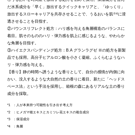
だ水系成分を「早く」放出するクイックキャリアと、「ゆっくり」
※4
放出するスローキャリアを共存させることで、うるおいを肌
に浸
透させることを目指す。
②バウンスリフレクト処方：ハリ感を与える角層構造のバランスに
着目。肌そのもののハリ・弾力感を肌上に感じるような、やわらか
な角層を目指す。
③ハイエクスパンディング処方：B.A グランラグゼ Ⅲの処方を新製
品でも採用。高分子ヒアルロン酸を小さく凝縮。ふくらむようなハ
リ・弾力感を与える。
【香り】静の時間へ誘うような香りとして、自分の感情が内側に向
かい、没入するような大自然の土の香りに着目。新たに「ヘッドス
ペース法」という手法を採用し、箱根の森にあるリアルな土の香り
成分を採取。
：人が本来持つ可能性を引き出す考え方
：ヒメガマ穂エキスとカミツレ花エキスの複合成分
：保湿成分
：角層