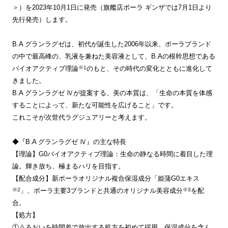
＞）を2023年10月1日に発売（旗艦店ポーラ ギンザでは7月1日より
先行発売）します。
B.A グランラグゼは、初代が誕生した2006年以来、ポーラブランド
の中で最高峰の、乳液を兼ねた美容液として、B.Aの根幹思想である
※1
バイオアクティブ理論
のもと、その時代の変化とともに進化して
きました。
B.A グランラグゼ Ⅳが提案する、美の本質は、「生命の本質を体感
することによって、新たな可能性を広げること」です。
これこそが次世代ラグジュアリーと考えます。
◆『B.A グランラグゼ Ⅳ』の主な特長
【理論】G0バイオアクティブ理論：生命の静なる時間に着目した理
論。輝き放ち、極まるハリを目指す。
【配合成分】新ポーラオリジナル複合保湿成分「姫蒲G0エキス
※2
※3
」、ポーラ主要3ブランドと共通のオリジナル美容成分
を配
合。
【処方】
①うるおいを時間差で放出する処方を初めて採用。保湿成分を含ん