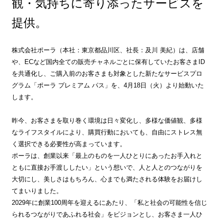
観・気持ちに寄り添ったサービスを
提供。
株式会社ポーラ（本社：東京都品川区、社長：及川 美紀）は、店舗
や、ECなど国内全ての販売チャネルごとに保有していたお客さまID
を共通化し、ご購入前のお客さまも対象とした新たなサービスプロ
グラム「ポーラ プレミアム パス」を、4月18日（火）より始動いた
します。
昨今、お客さまを取り巻く環境は日々変化し、多様な価値観、多様
なライフスタイルにより、購買行動においても、自由にストレス無
く選択できる必要性が高まっています。
ポーラは、創業以来「最上のものを一人ひとりにあったお手入れと
ともに直接お手渡ししたい」という想いで、人と人とのつながりを
大切にし、美しさはもちろん、心までも満たされる体験をお届けし
てまいりました。
2029年に創業100周年を迎えるにあたり、「私と社会の可能性を信じ
られるつながりであふれる社会」をビジョンとし、お客さま一人ひ