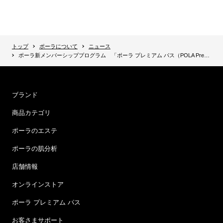
トップ
ポーラについて
ニュース
ポーラ新メンバーシッププログラム 「ポーラ プレミアム パス（POLA Premium Pass)」誕生 店舗やECなど国内全ての販売チャネル共通でご体験いただける新プログラム。 全国どこででも、一人ひとりの価値観・気持ちに寄り添ったサービスを提供。
ブランド
商品カテゴリ
ポーラのエステ
ポーラの肌分析
店舗情報
オンラインストア
ポーラ プレミアム パス
お客さまサポート