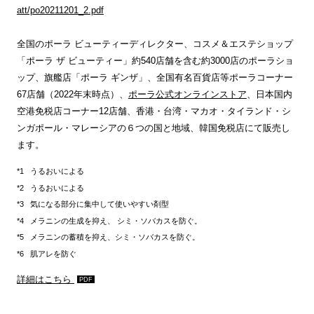
att/po20211201_2.pdf
全国のポーラ ビューティーディレクター、コスメ＆エステショップ
「ポーラ ザ ビューティー」約540店舗を含む約3000店のポーラショ
ップ、旗艦店「ポーラ ギンザ」、全国有名百貨店等ポーラコーナー
67店舗（2022年末時点）、
ポーラ公式オンラインストア
、日本国内
空港免税店コーナー12店舗、香港・台湾・マカオ・タイランド・シ
ンガポール・マレーシアの６つの国と地域、韓国免税店にて販売し
ます。
うるおいによる
うるおいによる
気になる部分に集中して使いやすい剤型
メラニンの生成を抑え、 シミ・ソバカスを防ぐ。
メラニンの蓄積を抑え、シミ・ソバカスを防ぐ。
肌アレを防ぐ
詳細はこちら