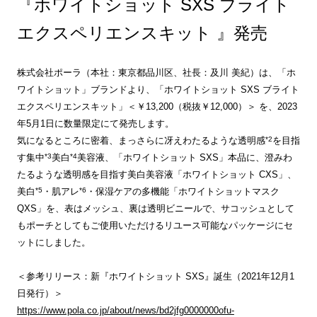
『ホワイトショット SXS ブライト
エクスペリエンスキット 』発売
株式会社ポーラ（本社：東京都品川区、社長：及川 美紀）は、「ホ
ワイトショット」ブランドより、「ホワイトショット SXS ブライト
エクスペリエンスキット」＜￥13,200（税抜￥12,000）＞ を、2023
年5月1日に数量限定にて発売します。
*2
気になるところに密着、まっさらに冴えわたるような透明感
を目指
*3
*4
す集中
美白
美容液、「ホワイトショット SXS」本品に、澄みわ
たるような透明感を目指す美白美容液「ホワイトショット CXS」、
*5
*6
美白
・肌アレ
・保湿ケアの多機能「ホワイトショットマスク
QXS」を、表はメッシュ、裏は透明ビニールで、サコッシュとして
もポーチとしてもご使用いただけるリユース可能なパッケージにセ
ットにしました。
＜参考リリース：新『ホワイトショット SXS』誕生（2021年12月1
日発行）＞
https://www.pola.co.jp/about/news/bd2jfg0000000ofu-