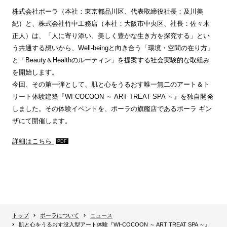
株式会社ポーラ（本社：東京都品川区、代表取締役社長：及川美
紀）と、株式会社竹中工務店（本社：大阪市中央区、社長：佐々木
正人）は、「人に寄り添い、美しく豊かな生き方を探究する」とい
う共通する想いから、Well-beingと向き合う「環境・空間の在り方」
と「Beauty＆Healthのルーティン」を提案する社会実験的な取組み
を開始します。
今回、その第一弾として、肌と心をうるおす唯一無二のアート＆ト
リート体験建築『WI-COCOON ～ ART TREAT SPA ～』を独自開発
しました。その体験イベントを、ポーラの旗艦店であるポーラ ギン
ザにて開催します。
詳細はこちら
トップ
ポーラについて
ニュース
肌と心をうるおす没入型アート体験『WI-COCOON ～ ART TREAT SPA ～』