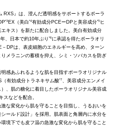
ム RXS』は、澄んだ透明感をサポートするポーラ
*3
*4
*5
DP
EX（美白
有効成分PCEーDPと美容成分
ヒ
葉エキス）を新たに配合しました。美白有効成分
*6
8年、日本で約10年ぶり
に承認を得たポーラオリ
E－DPは、表皮細胞のエネルギーを高め、ターン
よりメラニンの蓄積を抑え、シミ・ソバカスを防ぎ
透明感あふれるような肌を目指すポーラオリジナル
*7
S（有効成分トラネキサム酸
、美容成分エンメイ
ス）、肌の糖化に着目したポーラオリジナル美容成
エキスなどを配合。
急激な変化から肌を守ることを目指し、うるおいを
差シールド設計」を採用。肌表面と角層内に水分を
い環境下でも皮フ温の急激な変化から肌を守ること