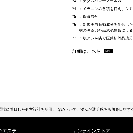
：デクスパンテノールW
：メラニンの蓄積を抑え、シ
：保湿成分
：新規美白有効成分を配合した
構の医薬部外品承認情報によ
：肌アレを防ぐ医薬部外品成
詳細はこちら
環境に着目した処方設計を採用。 なめらかで、澄んだ透明感ある肌を目指すクリ
のエステ
オンラインストア