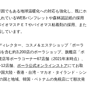
要因でもある地球温暖化への対応も強化し、既にホ
れているWEBパンフレットや森林認証紙の採用
バイオマスＰＥＴやバイオマス粘着剤の採用、また
減しています。
ディレクター、コスメ＆エステショップ「ポーラ
舗を含む約3,200店のポーラショップ、旗艦店「ポ
貨店等ポーラコーナー67店舗（2021年末時点）、
12店舗、
ポーラ公式オンラインストア
にてお取
中国大陸・香港・台湾・マカオ・タイランド・シン
つの国と地域、韓国・ベトナムの免税店にて順次発