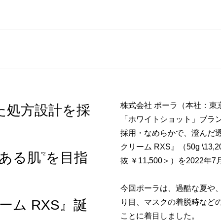
株式会社 ポーラ（本社：東
た処方設計を採
「ホワイトショット」ブラ
採用・なめらかで、澄んだ
クリーム RXS』（50g \13,2
ある肌
を目指
*2
抜 ￥11,500＞）を2022
今回ポーラは、過酷な夏や
ム RXS』誕
り目、マスクの着脱時など
ことに着目しました。