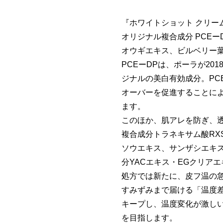
『ホワイトショット クリー
オリジナル複合成分 PCEー
オウギエキス、ビルベリー
PCEーDPは、ポーラが201
ジナルの美白有効成分。PC
オーバーを促進することに
ます。
このほか、肌アレを防ぎ、
複合成分トラネキサム酸RX
ソウエキス、サンザシエキ
分YACエキス・EGクリア
処方では新たに、皮フ温の
すみずみまで届ける「温度
キープし、温度変化が激し
を目指します。