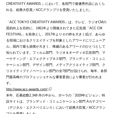
CREATIVITY AWARDS 』において、各部門で最優秀作品におくら
れる、総務大臣賞／ACCグランプリを受賞いたしました。
「ACC TOKYO CREATIVITY AWARDS」は、テレビ、ラジオCMの
質的向上を目的に、1961年より開催されてきた広告賞「ACC CM
FESTIVAL」を前身とし、2017年よりその枠を大きく拡げ、あらゆ
る領域におけるクリエイティブを対象としたアワードにリニューア
ル。国内で最も規模が大きく、権威のあるアワードのひとつとして
知られています。フィルム部門、ラジオ＆オーディオ広告部門、マ
ーケティング・エフェクティブネス部門、ブランデッド・コミュニ
ケーション部門、デザイン部門、メディアクリエイティブ部門、ク
リエイティブイノベーション部門の全7部門が設けられ、毎年、各部
門最高峰のプロフェッショナルな審査委員により審査が行われま
す。
http://www.acc-awards.com/
本年、応募総数2,348 件の中から、ポーラの「2029年ビジョン」特
設サイトは、ブランデッド・コミュニケーション部門 Aカテゴリー
（デジタル・エクスペリエンス）において総務大臣賞／ACCグラン
プリを受賞しました。