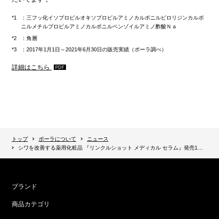
：三フッ化イソプロピルオキソプロピルアミノカルボニルピロリジンカルボ
ニルメチルプロピルアミノカルボニルベンゾイルアミノ酢酸Ｎａ
：角層
：2017年1月1日～2021年6月30日の販売実績（ポーラ調べ）
詳細はこちら
トップ
ポーラについて
ニュース
シワを改善する薬用化粧品 『リンクルショット メディカル セラム』発売1周年企画 『リンクルショット メディカル セラム グランドサイズ』発売
ブランド
商品カテゴリ