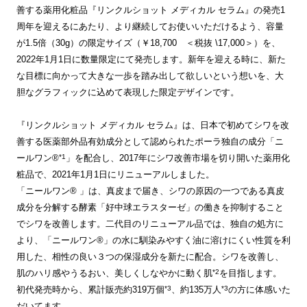
善する薬用化粧品『リンクルショット メディカル セラム』の発売1
周年を迎えるにあたり、より継続してお使いいただけるよう、容量
が1.5倍（30g）の限定サイズ（￥18,700 ＜税抜 \17,000＞）を、
2022年1月1日に数量限定にて発売します。新年を迎える時に、新た
な目標に向かって大きな一歩を踏み出して欲しいという想いを、大
胆なグラフィックに込めて表現した限定デザインです。
『リンクルショット メディカル セラム』は、日本で初めてシワを改
善する医薬部外品有効成分として認められたポーラ独自の成分「ニ
*1
ールワン®
」を配合し、2017年にシワ改善市場を切り開いた薬用化
粧品で、2021年1月1日にリニューアルしました。
「ニールワン® 」は、真皮まで届き、シワの原因の一つである真皮
成分を分解する酵素「好中球エラスターゼ」の働きを抑制すること
でシワを改善します。二代目のリニューアル品では、独自の処方に
より、「ニールワン®」の水に馴染みやすく油に溶けにくい性質を利
用した、相性の良い３つの保湿成分を新たに配合。シワを改善し、
*2
肌のハリ感やうるおい、美しくしなやかに動く肌
を目指します。
*3
*3
初代発売時から、累計販売約319万個
、約135万人
の方に体感いた
だいてます 。