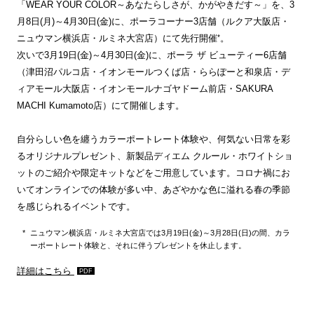
「WEAR YOUR COLOR～あなたらしさが、かがやきだす～」を、3
月8日(月)～4月30日(金)に、ポーラコーナー3店舗（ルクア大阪店・
*
ニュウマン横浜店・ルミネ大宮店）にて先行開催
。
次いで3月19日(金)～4月30日(金)に、ポーラ ザ ビューティー6店舗
（津田沼パルコ店・イオンモールつくば店・ららぽーと和泉店・デ
ィアモール大阪店・イオンモールナゴヤドーム前店・SAKURA
MACHI Kumamoto店）にて開催します。
自分らしい色を纏うカラーポートレート体験や、何気ない日常を彩
るオリジナルプレゼント、新製品ディエム クルール・ホワイトショ
ットのご紹介や限定キットなどをご用意しています。コロナ禍にお
いてオンラインでの体験が多い中、あざやかな色に溢れる春の季節
を感じられるイベントです。
ニュウマン横浜店・ルミネ大宮店では3月19日(金)～3月28日(日)の間、カラ
ーポートレート体験と、それに伴うプレゼントを休止します。
詳細はこちら