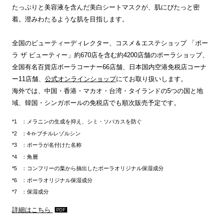
たっぷりと美容液を含んだ美白シートマスクが、肌にぴたっと密
着。澄みわたるような肌を目指します。
全国のビューティーディレクター、コスメ＆エステショップ 「ポー
ラ ザ ビューティー」約670店を含む約4200店舗のポーラショップ、
全国有名百貨店ポーラコーナー66店舗、日本国内空港免税店コーナ
ー11店舗、
公式オンラインショップ
にてお取り扱いします。
海外では、中国・香港・マカオ・台湾・タイランドの5つの国と地
域、韓国・シンガポールの免税店でも順次販売予定です。
：メラニンの生成を抑え、シミ・ソバカスを防ぐ
：4-n-ブチルレゾルシン
：ポーラが名付けた名称
：角層
：コンフリーの葉から抽出したポーラオリジナル保湿成分
：ポーラオリジナル保湿成分
：保湿成分
詳細はこちら