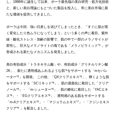
し、1998年に誕生して以来、ポーラ最先端の美白研究・処方化技術
と、新しい美白理論にもとづいた製品を投入し、常に美白市場に新
たな価値を提供してきました。
ポーラは今回、強い日差しを浴びてしまったとき、「すぐに肌が黒
く変化したり色ムラになってしまう」という多くの声に着目。紫外
線・酸化ストレス・加齢の影響で、肌の中で一部のメラノサイトが
*3
変性し、巨大なメラノサイトの塊である「メラノピラミッド
」が
形成される新たなメカニズムを発見しました。
美白有効成分「トラネキサム酸」や、有効成分「グリチルリチン酸
*4
2K」、新たに透明感あふれるような肌
をサポートする「mセパレ
*5
*6
ーター
」を開発。 この他、「QXクリアエキス
」、輝くような肌
*6
をサポートする「SCリキッド
」、肌の過脂化に着目した「クリア
*6
*6
ノール
」・ 「m-シューター
」、肌の糖化に着目した「YACエキ
*6
*6
ス
」・「EGクリアエキス
」、透明感のある肌をサポートする
*6
*7
「m-Aクリアエキス
」・「マジョラムエキス
」・「クジンエキス
*6
クリア
」を配合しました。