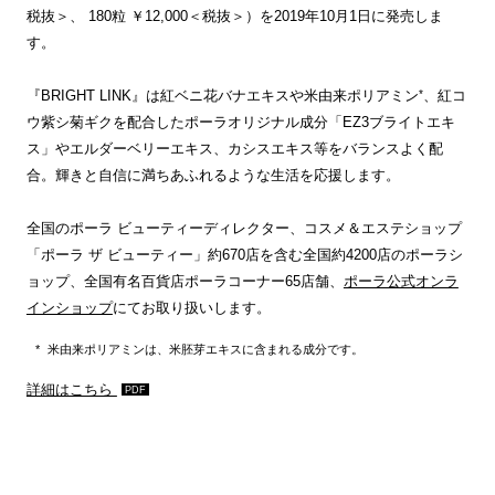
税抜＞、 180粒 ￥12,000＜税抜＞）を2019年10月1日に発売しま
す。
*
『BRIGHT LINK』は紅ベニ花バナエキスや米由来ポリアミン
、紅コ
ウ紫シ菊ギクを配合したポーラオリジナル成分「EZ3ブライトエキ
ス」やエルダーベリーエキス、カシスエキス等をバランスよく配
合。輝きと自信に満ちあふれるような生活を応援します。
全国のポーラ ビューティーディレクター、コスメ＆エステショップ
「ポーラ ザ ビューティー」約670店を含む全国約4200店のポーラシ
ョップ、全国有名百貨店ポーラコーナー65店舗、
ポーラ公式オンラ
インショップ
にてお取り扱いします。
米由来ポリアミンは、米胚芽エキスに含まれる成分です。
詳細はこちら