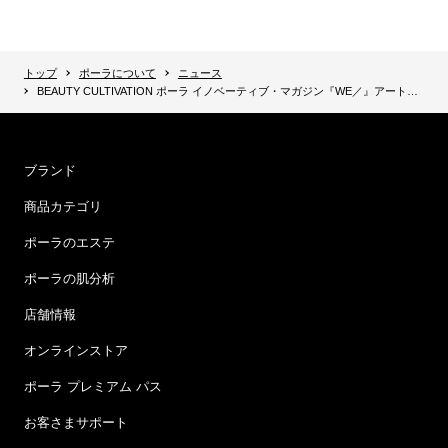
トップ
ポーラについて
ニュース
BEAUTY CULTIVATION ポーラ イノベーティブ・マガジン『WE／』アート体感イベント アートで「とうとぶ」クリスマス 【二子玉川 蔦屋家電 12月22日(土)、23日(日)】
ブランド
商品カテゴリ
ポーラのエステ
ポーラの肌分析
店舗情報
オンラインストア
ポーラ プレミアム パス
お客さまサポート