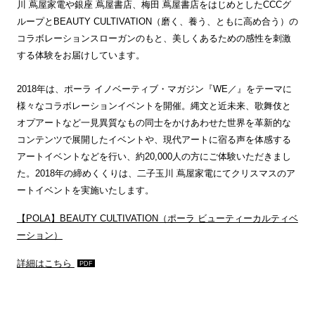
川 蔦屋家電や銀座 蔦屋書店、梅田 蔦屋書店をはじめとしたCCCグ
ループとBEAUTY CULTIVATION（磨く、養う、ともに高め合う）の
コラボレーションスローガンのもと、美しくあるための感性を刺激
する体験をお届けしています。
2018年は、ポーラ イノベーティブ・マガジン『WE／』をテーマに
様々なコラボレーションイベントを開催。縄文と近未来、歌舞伎と
オプアートなど一見異質なもの同士をかけあわせた世界を革新的な
コンテンツで展開したイベントや、現代アートに宿る声を体感する
アートイベントなどを行い、約20,000人の方にご体験いただきまし
た。2018年の締めくくりは、二子玉川 蔦屋家電にてクリスマスのア
ートイベントを実施いたします。
【POLA】BEAUTY CULTIVATION（ポーラ ビューティーカルティベ
ーション）
詳細はこちら