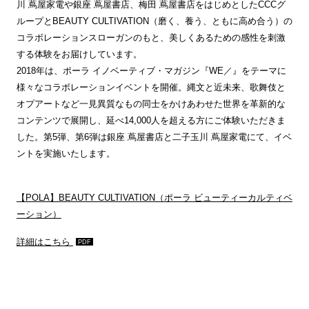
川 蔦屋家電や銀座 蔦屋書店、梅田 蔦屋書店をはじめとしたCCCグ
ループとBEAUTY CULTIVATION（磨く、養う、ともに高め合う）の
コラボレーションスローガンのもと、美しくあるための感性を刺激
する体験をお届けしています。
2018年は、ポーラ イノベーティブ・マガジン『WE／』をテーマに
様々なコラボレーションイベントを開催。縄文と近未来、歌舞伎と
オプアートなど一見異質なもの同士をかけあわせた世界を革新的な
コンテンツで展開し、延べ14,000人を超える方にご体験いただきま
した。第5弾、第6弾は銀座 蔦屋書店と二子玉川 蔦屋家電にて、イベ
ントを実施いたします。
【POLA】BEAUTY CULTIVATION（ポーラ ビューティーカルティベ
ーション）
詳細はこちら