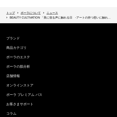
トップ
ポーラについて
ニュース
BEAUTY CULTIVATION 「美に宿る声に触れる日 -アートの持つ想いに触れ、美をとうとぶ-」を開催 【銀座 11月22日(木)～25日(日)／二子玉川 12月1日(土)～2日(日)】
ブランド
商品カテゴリ
ポーラのエステ
ポーラの肌分析
店舗情報
オンラインストア
ポーラ プレミアム パス
お客さまサポート
コラム