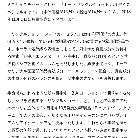
ミニサイズをセットにした、『ポーラ リンクルショット ホリデイス
ペシャルキット』（本体価格￥13,500＜税込￥14,580＞ ）を、 2018
年11月１日に数量限定にて発売します。
*1
「リンクルショット メディカル セラム」は約121万個
の売上、約
*1
*2
*3
61万人
が体験している日本初承認
シワを改善する
薬用化粧品で
す。ポーラは紫外線や表情圧によって、好中球が真皮成分を分解す
る酵素「好中球エラスターゼ」を産生し、真皮を分解するという世
界初のシワ改善メカニズムを発見しました。真皮まで届く、ポーラ
*4
オリジナル医薬部外品有効成分「ニールワン」
を配合し、真皮成分
の生成と分解のバランスを整え、肌本来の力でシワを改善します。
*5
生命感あふれるような肌を目指す「B.A ローション」で肌
をうるお
し、シワを改善する「リンクルショット」と、目もとの印象力のた
*6
めのハリと立体感
を目指す10月発売の新製品「B.A アイゾーンクリ
ーム」で人との出会いが多くなるホリデイシーズンに向けたプレミ
アムなアイゾーンケアをご提案いたします。これからの季節を温か
い最高の笑顔で過ごしていただきたいという想いを込めた限定キッ
トです。全国のビューティーディレクター、コスメ＆エステショッ