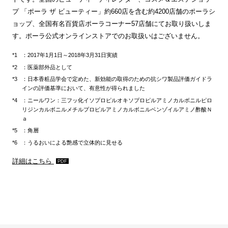
プ 「ポーラ ザ ビューティー」約660店を含む約4200店舗のポーラシ
ョップ、全国有名百貨店ポーラコーナー57店舗にてお取り扱いしま
す。ポーラ公式オンラインストアでのお取扱いはございません。
：2017年1月1日～2018年3月31日実績
：医薬部外品として
：日本香粧品学会で定めた、新効能の取得のための抗シワ製品評価ガイドラ
インの評価基準において、有意性が得られました
：ニールワン：三フッ化イソプロピルオキソプロピルアミノカルボニルピロ
リジンカルボニルメチルプロピルアミノカルボニルベンゾイルアミノ酢酸Ｎ
ａ
：角層
：うるおいによる艶感で立体的に見せる
詳細はこちら