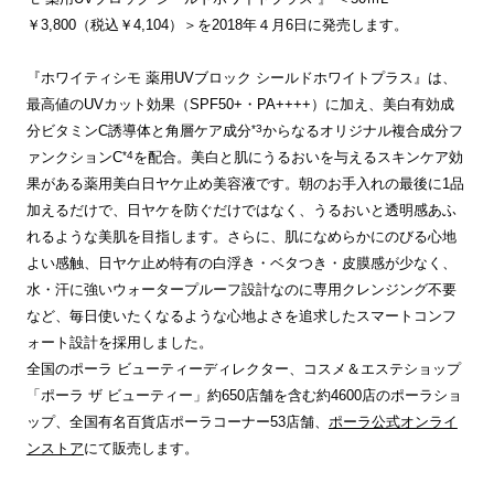
￥3,800（税込￥4,104）＞を2018年４月6日に発売します。
『ホワイティシモ 薬用UVブロック シールドホワイトプラス』は、
最高値のUVカット効果（SPF50+・PA++++）に加え、美白有効成
*3
分ビタミンC誘導体と角層ケア成分
からなるオリジナル複合成分フ
*4
ァンクションC
を配合。美白と肌にうるおいを与えるスキンケア効
果がある薬用美白日ヤケ止め美容液です。朝のお手入れの最後に1品
加えるだけで、日ヤケを防ぐだけではなく、うるおいと透明感あふ
れるような美肌を目指します。さらに、肌になめらかにのびる心地
よい感触、日ヤケ止め特有の白浮き・ベタつき・皮膜感が少なく、
水・汗に強いウォータープルーフ設計なのに専用クレンジング不要
など、毎日使いたくなるような心地よさを追求したスマートコンフ
ォート設計を採用しました。
全国のポーラ ビューティーディレクター、コスメ＆エステショップ
「ポーラ ザ ビューティー」約650店舗を含む約4600店のポーラショ
ップ、全国有名百貨店ポーラコーナー53店舗、
ポーラ公式オンライ
ンストア
にて販売します。