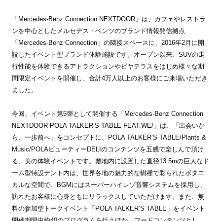
「Mercedes-Benz Connection NEXTDOOR」は、カフェやレストラ
ンを中心としたメルセデス・ベンツのブランド情報発信拠点
「Mercedes-Benz Connection」の隣接スペースに、2016年2月に開
設したイベント型ブランド体験施設です。オープン以来、SUVの走
行性能を体験できるアトラクションやビヤテラスをはじめ様々な期
間限定イベントを開催し、合計4万人以上のお客様にご来場いただき
ました。
今回、イベント第5弾として開催する「Mercedes-Benz Connection
NEXTDOOR POLA TALKER’S TABLE FEAT.WE/」は、「出会いか
ら、一歩前へ」をコンセプトに、POLA TALKER’S TABLE/Plants &
Music/POLAビューティーDELIのコンテンツを五感で楽しんで頂け
る、美の体験イベントです。敷地内に設置した直径13.5mの巨大なド
ーム型特設テント内は、世界各地の魅力的な樹種で彩られたボタニ
カルな空間で、BGMにはスーパーハイレゾ音響システムを採用し、
訪れたお客様に心身ともにリラックスしていただけます。また、無
料の参加型トークイベント「POLA TALKER’S TABLE」をイベント
開催期間中約40のプログラムを行うほか、フードコンテンツとし