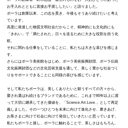
お手入れとともに直接お手渡ししたい」と語りました。
ポーラは創業以来、この志を貫き、今後もそうあり続けたいと考え
ています。
高度に発達した物質文明社会だからこそ、精神的にも文化的にも
「きれい」で「満たされた」日々を送るために大きな役割を担う化
粧。
それに関わる仕事をしていることに、私たちは大きな喜びを感じま
す。
さらにはポーラ美術館をはじめ、ポーラ美術振興財団、ポーラ伝統
文化振興財団などの文化芸術支援を通して、美しく豊かな社会づく
りをサポートできることにも同様の喜びを感じています。
そして私たちポーラは、美しくありたいと願うすべての方々から、
愛され選ばれ続けるブランドであるために、これまで80年以上に渡
って大切に継承してきた価値を、「Science.Art.Love.」として再定
義しました。その一つひとつを未来に向けて進化させ、磨きあげ、
お客さまに向けて社会に向けて発信していきたいと思っています。
私たちポーラと接し、ポーラに触れることで、美しさはもちろん、