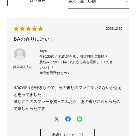
絞り込み
表示：新しい順
2025.12.30
BAの香りに近い！
saya
年代:
30代
肌質:
混合肌
都道府県:
広島県
肌悩みについて特に気になる点を選択してくださ
い:
シミ
商品使用歴:
はじめて
BAの香りが好きなので、その香りのフレグランスないかなぁ
と思ってました。
試しにこのスプレーを買ってみたら、あの香りに近かったの
で嬉しかったです
参考になった
11