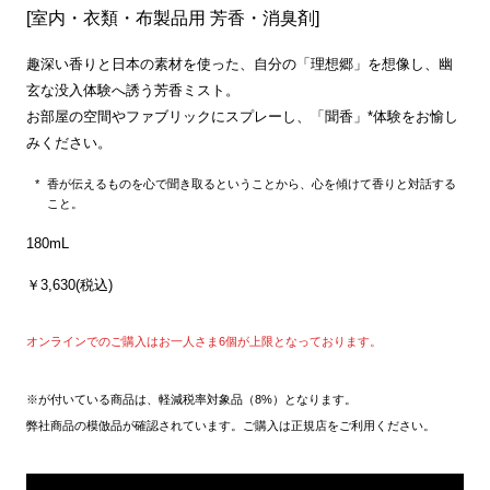
[室内・衣類・布製品用 芳香・消臭剤]
趣深い香りと日本の素材を使った、自分の「理想郷」を想像し、幽
玄な没入体験へ誘う芳香ミスト。
お部屋の空間やファブリックにスプレーし、「聞香」*体験をお愉し
みください。
香が伝えるものを心で聞き取るということから、心を傾けて香りと対話する
こと。
180mL
￥3,630(税込)
オンラインでのご購入はお一人さま6個が上限となっております。
※が付いている商品は、軽減税率対象品（8%）となります。
弊社商品の模倣品が確認されています。ご購入は正規店をご利用ください。