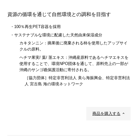
資源の循環を通じて自然環境との調和を目指す
100％再生PET容器を採用
サステナブルな環境に配慮した天然由来保湿成分
カキタンニン：摘果後に廃棄される柿を使用したアップサイ
クルの原料。
ヘチマ果実/ 葉/ 茎エキス：沖縄産原料であるヘチマエキスを
使用することで、環境NPO団体を通して、原料売上の一部が
沖縄のサンゴ礁保護活動に寄付される。
［協力団体］特定非営利法人 美ら海振興会、特定非営利法
人 宮古島 海の環境ネットワーク
商品を購入する