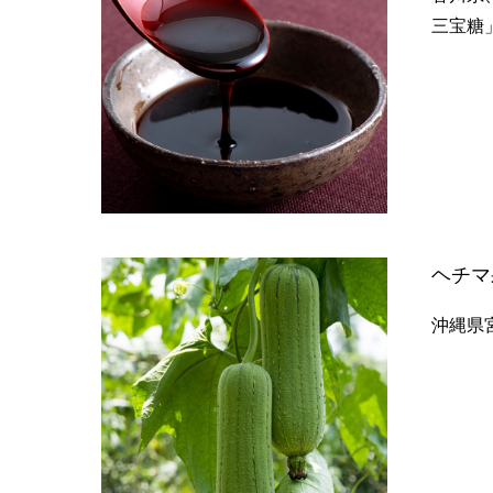
三宝糖
ヘチマ
沖縄県