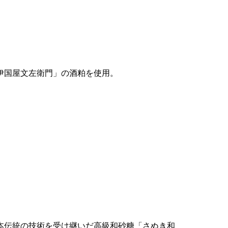
伊国屋文左衛門」の酒粕を使用。
本伝統の技術を受け継いだ高級和砂糖「さぬき和