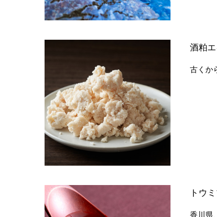
酒粕エ
古くか
トウミ
香川県