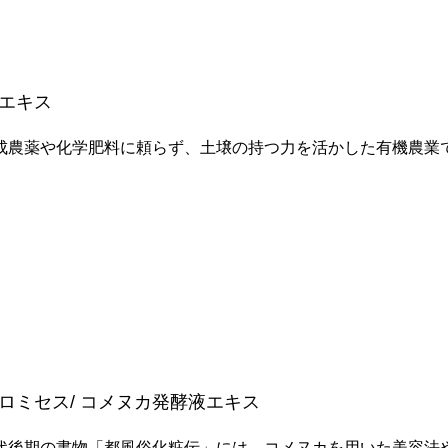
エキス
成農薬や化学肥料に頼らず、土壌の持つ力を活かした有機農業
ロミセス/ コメヌカ発酵液エキス
代後期の書物「都風俗化粧伝」には、コメヌカを用いた美容法