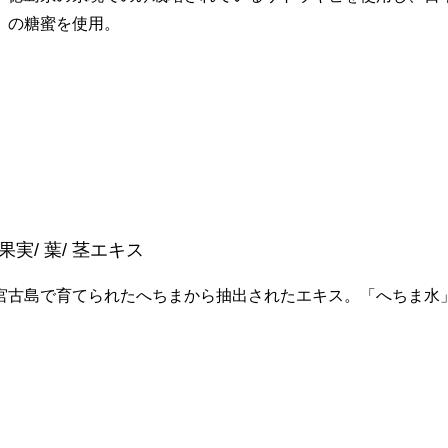
」の糖蜜を使用。
果実/ 葉/ 茎エキス
宮古島で育てられたへちまから抽出されたエキス。「へちま水