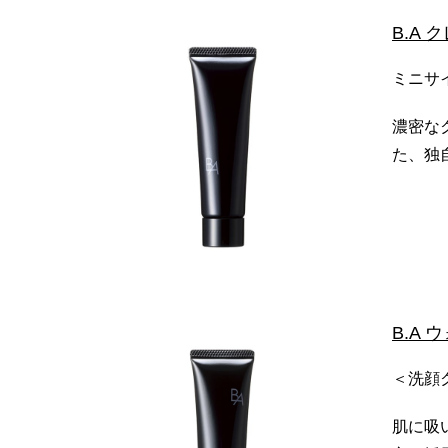
B.A
ミニサイ
濃密な
た、独
B.A 
＜洗顔ク
肌に吸