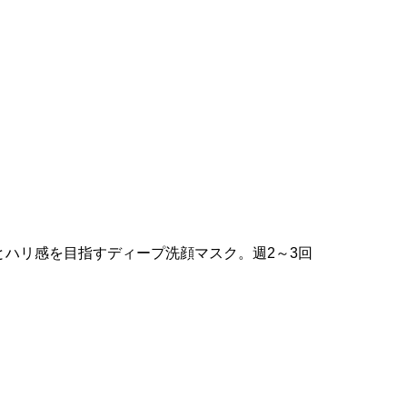
。
とハリ感を目指すディープ洗顔マスク。週2～3回
。