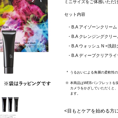
ミニサイズをご体感いただ
セット内容
B.A アイゾーンクリーム 
B.A クレンジングクリーム
B.A ウォッシュ N <洗顔
B.A ディープクリアライ
うるおいによる角層の柔軟性
本商品はWEBパンフレットを
カメラをかざしていただくと、
ます。
<目もとケアを始める方