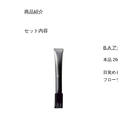
商品紹介
セット内容
B.A
本品 26
目覚め
フロー