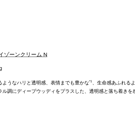
 アイゾーンクリーム N
g
*1
るようなハリと透明感、表情までも豊かな
、生命感あふれる
ラル調にディープウッディをプラスした、透明感と落ち着きを