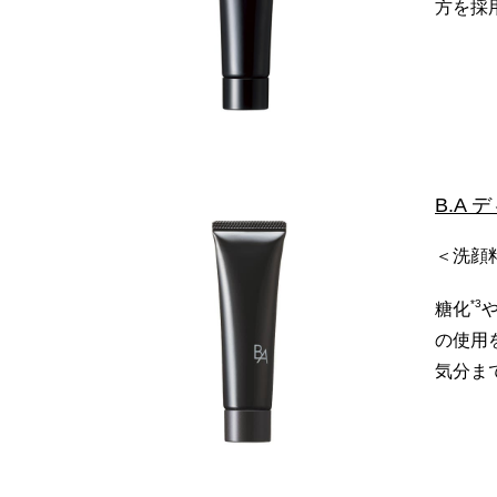
方を採
B.A
＜洗顔料
*3
糖化
の使用
気分ま