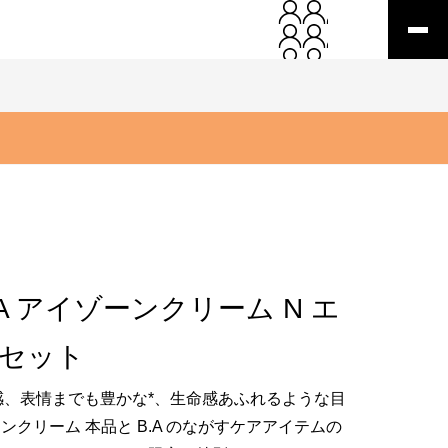
A アイゾーンクリーム N エ
セット
感、表情までも豊かな*、生命感あふれるような目
ーンクリーム 本品と B.A のながすケアアイテムの