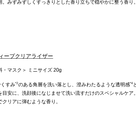
用。みずみずしくすっきりとした香り立ちで穏やかに整う香り
 ディープクリアライザー
・マスク＞ ミニサイズ 20g
*2
*4
やくすみ
のある角層を洗い落とし、澄みわたるような透明感
を目安に、洗顔後になじませて洗い流すだけのスペシャルケア
でクリアに弾むような香り。