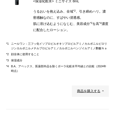
<保湿化粧水> ミニサイズ 8mL
*2
うるおいを抱え込み、全域
、引き締めハリ。濃
密感触なのに、すばやい浸透感。
*3
*4
肌に溶け込むようになじむ、美容成分
を高
濃度
に配合したローション。
ニールワン：三フッ化イソプロピルオキソプロピルアミノカルボニルピロリ
ジンカルボニルメチルプロピルアミノカルボニルベンゾイルアミノ酢酸Ｎａ
顔全体に使用すること
保湿成分
B.A、アペックス、医薬部外品を除くポーラ化粧水平均値との比較（2024年
時点）
商品を購入する