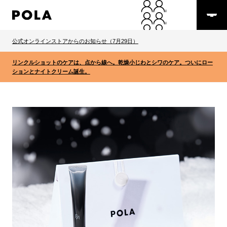
公式オンラインストアからのお知らせ（7月29日）
リンクルショットのケアは、点から線へ。乾燥小じわとシワのケア。ついにロー
ションとナイトクリーム誕生。