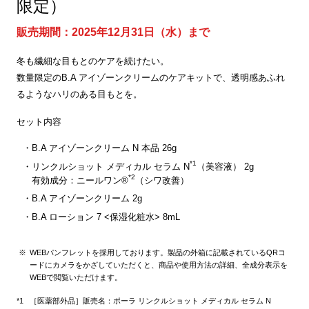
限定）
販売期間：2025年12月31日（水）まで
冬も繊細な目もとのケアを続けたい。
数量限定のB.A アイゾーンクリームのケアキットで、透明感あふれ
るようなハリのある目もとを。
セット内容
B.A アイゾーンクリーム N 本品 26g
*1
リンクルショット メディカル セラム N
（美容液） 2g
*2
有効成分：ニールワン®
（シワ改善）
B.A アイゾーンクリーム 2g
B.A ローション 7 <保湿化粧水> 8mL
WEBパンフレットを採用しております。製品の外箱に記載されているQRコ
ードにカメラをかざしていただくと、商品や使用方法の詳細、全成分表示を
WEBで閲覧いただけます。
［医薬部外品］販売名：ポーラ リンクルショット メディカル セラム N