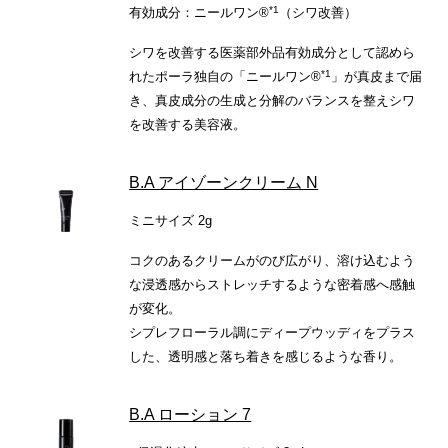
*1
有効成分：ニールワン®
（シワ改善）
シワを改善する医薬部外品有効成分として認めら
*1
れたポーラ独自の「ニールワン®
」が真皮まで届
き、真皮成分の生成と分解のバランスを整えシワ
を改善する美容液。
B.A アイゾーンクリーム N
ミニサイズ 2g
コクのあるクリームがのび広がり、溶け込むよう
な浸透感からストレッチするような密着感へ感触
が変化。
シプレフローラル調にディープウッディをプラス
した、透明感と落ち着きを感じるような香り。
B.A ローション 7