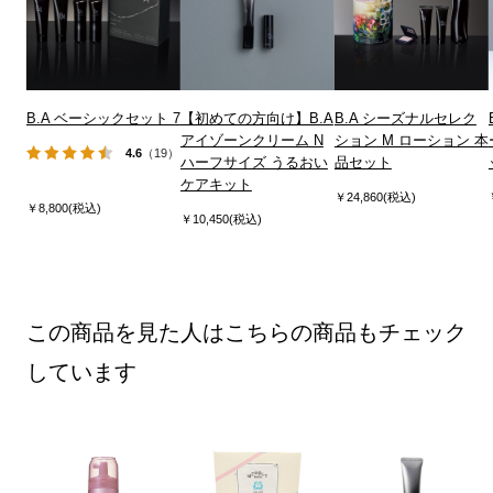
B.A ベーシックセット 7
【初めての方向け】B.A
B.A シーズナルセレク
アイゾーンクリーム N
ション M ローション 本
4.6
（19）
ハーフサイズ うるおい
品セット
ケアキット
￥24,860(税込)
￥8,800(税込)
￥10,450(税込)
この商品を見た人はこちらの商品もチェック
しています