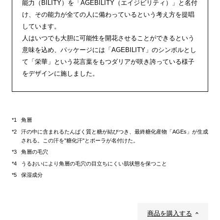
能力（BILITY）を「AGEBILITY（エイジビリティ）」と名付
け、その能力が全ての人に備わっているという考え方を提唱
しています。
人はいつでも大胆に可能性を開花させることができるという
意味を込め、パッケージには「AGEBILITY」のシンボルとし
て「栄華」という花言葉をもつダリアが咲き誇っている様子
をデザインに施しました。
角層
汗の中に含まれるたんぱく質と糖が結びつき、最終糖化産物「AGEs」が生成
される。この汗を"糖化汗"とポーラが名付けた。
角層の毛穴
うるおいにより角層の毛穴の目立ちにくい肌状態を保つこと
保湿成分
商品を購入する