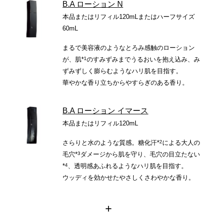
B.A ローション N
本品またはリフィル120mLまたはハーフサイズ
60mL
まるで美容液のようなとろみ感触のローション
1
が、肌*
のすみずみまでうるおいを抱え込み、み
ずみずしく膨らむようなハリ肌を目指す。
華やかな香り立ちからやすらぎのある香り。
B.A ローション イマース
本品またはリフィル120mL
2
さらりと水のような質感。糖化汗*
による大人の
3
毛穴*
ダメージから肌を守り、毛穴の目立たない
4
*
、透明感あふれるようなハリ肌を目指す。
ウッディを効かせたやさしくさわやかな香り。
+