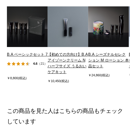
B.A ベーシックセット 7
【初めての方向け】B.A
B.A シーズナルセレク
アイゾーンクリーム N
ション M ローション 本
4.6
（21）
ハーフサイズ うるおい
品セット
ケアキット
￥24,860(税込)
￥8,800(税込)
￥10,450(税込)
この商品を見た人はこちらの商品もチェック
しています