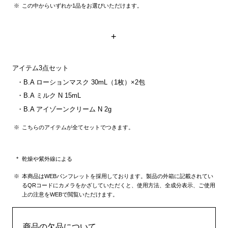
この中からいずれか1品をお選びいただけます。
+
アイテム3点セット
B.A ローションマスク 30mL（1枚）×2包
B.A ミルク N 15mL
B.A アイゾーンクリーム N 2g
こちらのアイテムが全てセットでつきます。
乾燥や紫外線による
本商品はWEBパンフレットを採用しております。製品の外箱に記載されてい
るQRコードにカメラをかざしていただくと、使用方法、全成分表示、ご使用
上の注意をWEBで閲覧いただけます。
商品の欠品について