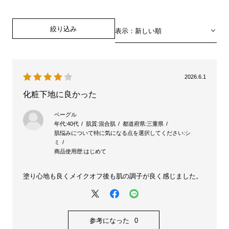
絞り込み
表示：新しい順
2026.6.1
化粧下地に良かった
ベーグル
年代:
40代
肌質:
混合肌
都道府県:
三重県
肌悩みについて特に気になる点を選択してください:
シ
ミ
商品使用歴:
はじめて
塗り心地も良くメイクオフ後も肌の調子が良く感じました。
参考になった
0