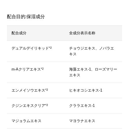
配合目的:保湿成分
配合成分
全成分表示名称
*2
デュアルデイリキッド
チョウジエキス、ノバラエ
キス
*2
m-Aクリアエキス
海藻エキス-1、ローズマリー
エキス
*2
エンメイソウエキス
ヒキオコシエキス-1
*2
クジンエキスクリア
クララエキス-1
マジョラムエキス
マヨラナエキス