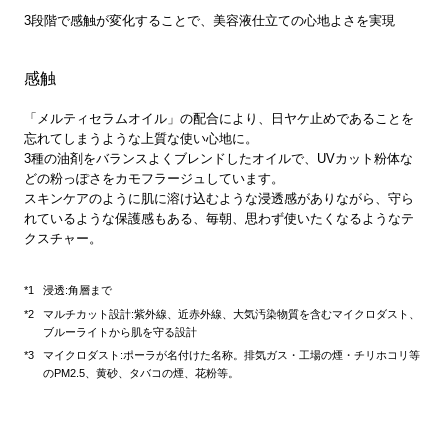
3段階で感触が変化することで、美容液仕立ての心地よさを実現
感触
「メルティセラムオイル」の配合により、日ヤケ止めであることを
忘れてしまうような上質な使い心地に。
3種の油剤をバランスよくブレンドしたオイルで、UVカット粉体な
どの粉っぽさをカモフラージュしています。
スキンケアのように肌に溶け込むような浸透感がありながら、守ら
れているような保護感もある、毎朝、思わず使いたくなるようなテ
クスチャー。
浸透:角層まで
マルチカット設計:紫外線、近赤外線、大気汚染物質を含むマイクロダスト、
ブルーライトから肌を守る設計
マイクロダスト:ポーラが名付けた名称。排気ガス・工場の煙・チリホコリ等
のPM2.5、黄砂、タバコの煙、花粉等。