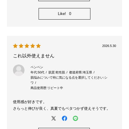
Like!
0
2026.5.30
これ以外使えません
ペンペン
年代:
50代
肌質:
乾性肌
都道府県:
埼玉県
肌悩みについて特に気になる点を選択してください:
シ
ワ
商品使用歴:
リピート中
使用感が好きです。
さらっと伸びが良く、真夏でもベタつかず使えそうです。