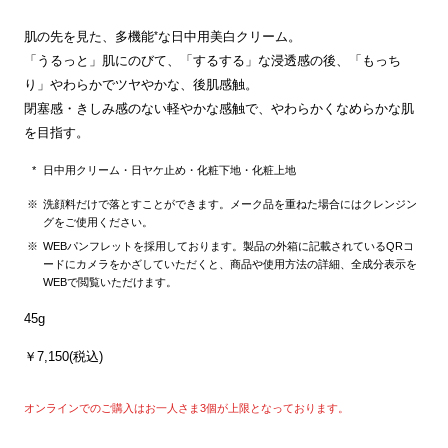
*
肌の先を見た、多機能
な日中用美白クリーム。
「うるっと」肌にのびて、「するする」な浸透感の後、「もっち
り」やわらかでツヤやかな、後肌感触。
閉塞感・きしみ感のない軽やかな感触で、やわらかくなめらかな肌
を目指す。
日中用クリーム・日ヤケ止め・化粧下地・化粧上地
洗顔料だけで落とすことができます。メーク品を重ねた場合にはクレンジン
グをご使用ください。
WEBパンフレットを採用しております。製品の外箱に記載されているQRコ
ードにカメラをかざしていただくと、商品や使用方法の詳細、全成分表示を
WEBで閲覧いただけます。
45g
￥7,150(税込)
オンラインでのご購入はお一人さま3個が上限となっております。